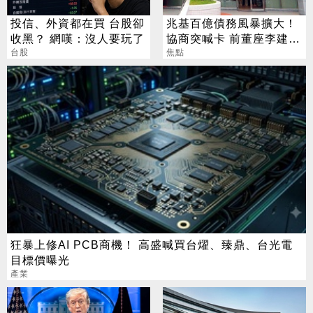
投信、外資都在買 台股卻
兆基百億債務風暴擴大！
收黑？ 網嘆：沒人要玩了
協商突喊卡 前董座李建成
台股
遭檢調搜索
焦點
狂暴上修AI PCB商機！ 高盛喊買台燿、臻鼎、台光電
目標價曝光
產業