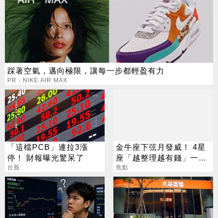
踩著空氣，邁向極限，讓每一步都輕盈有力
PR・NIKE AIR MAX
「這檔PCB」連拉3漲
金牛座下弦月發威！ 4星
停！ 財報曝光驚呆了
座「越整理越有錢」一路
台股
旺運到10月
焦點