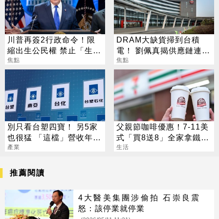
川普再簽2行政命令！限
DRAM大缺貨掃到台積
縮出生公民權 禁止「生育
電！ 劉佩真揭供應鏈連鎖
旅遊」
焦點
效應
焦點
別只看台塑四寶！ 另5家
父親節咖啡優惠！7-11美
也很猛 「這檔」營收年增
式「買8送8」全家拿鐵2
衝7倍
產業
杯85元
生活
推薦閱讀
4大醫美集團涉偷拍 石崇良震
怒：該停業就停業