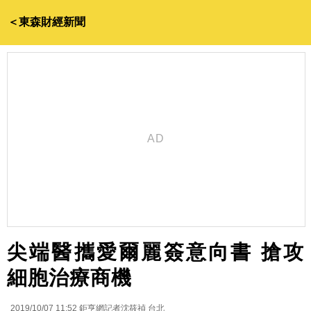
＜東森財經新聞
尖端醫攜愛爾麗簽意向書 搶攻
細胞治療商機
2019/10/07 11:52
鉅亨網記者沈筱禎 台北