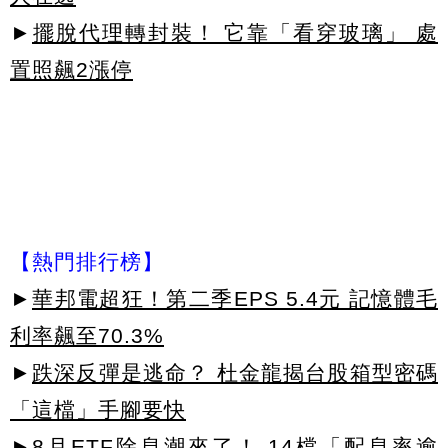
►
擺脫代理轉封裝！ 它靠「看穿玻璃」 處
置照飆2漲停
【熱門排行榜】
►
華邦電超狂！第二季EPS 5.4元 記憶體毛
利率飆至70.3%
►
跌深反彈是逃命？ 杜金龍揭台股箱型密碼
「這檔」手腳要快
►
8月ETF除息潮來了！ 14檔「配息率逾