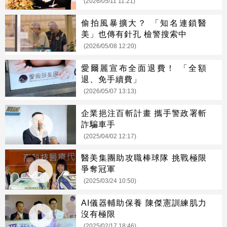
(2026/05/11 11:21)
偷拍風暴擴大？ 「知名連鎖醫
美」也傳有針孔 檢警搜索中
(2026/05/08 12:20)
愛爾麗宣布全面退費！ 「全額
退、免手續費」
(2026/05/07 13:13)
企業挹注百斬計畫 攜手警政署斬
詐騙車手
(2025/04/02 12:17)
醫美集團助攻職棒球隊 挑戰極限
爭奪冠軍
(2025/03/24 10:50)
AI儀器輔助保養 陳傑憲訓練肌力
沒有極限
(2025/02/17 18:46)