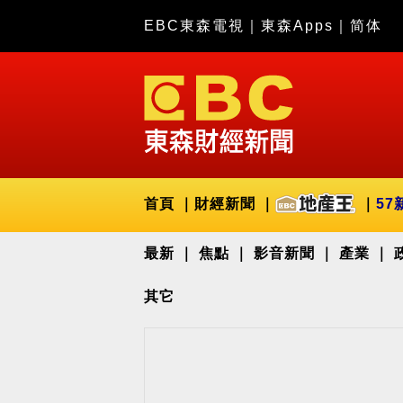
EBC東森電視
｜
東森Apps
｜
简体
首頁
財經新聞
57
最新
焦點
影音新聞
產業
其它