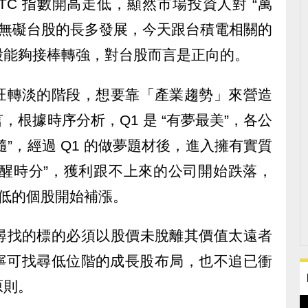
 OTC 指數開高走低，顯然市場投資人對 “萬
這無礙台股的長多發展，今天跟台積電相關的
股能夠接棒轉強，對台股而言是正向的。
旺轉淡的階段，想要靠「產業趨勢」來營造
根據時序分析，Q1 是 “有夢最美”，各公
相隨”，經過 Q1 的做夢題材後，進入擁有實質
“夢醒時分”，獲利跟不上來的公司開始跌落，
比偏低的個股開始補漲。
尋找的標的必須以股價未脫離其價值太遠者
，寧可找尋低位階的成長股布局，也不追已衝
原則。