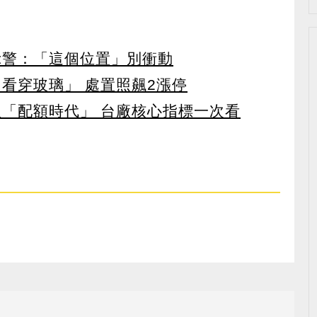
示警：「這個位置」別衝動
看穿玻璃」 處置照飆2漲停
入「配額時代」 台廠核心指標一次看