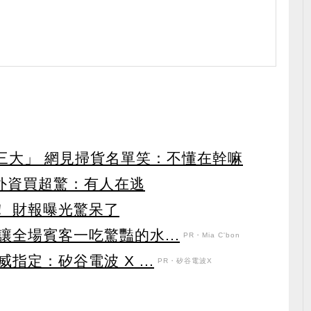
第三大」 網見掃貨名單笑：不懂在幹嘛
見外資買超驚：有人在逃
！ 財報曝光驚呆了
全場賓客一吃驚豔的水...
PR・Mia C'bon
定：矽谷電波 X ...
PR・矽谷電波X