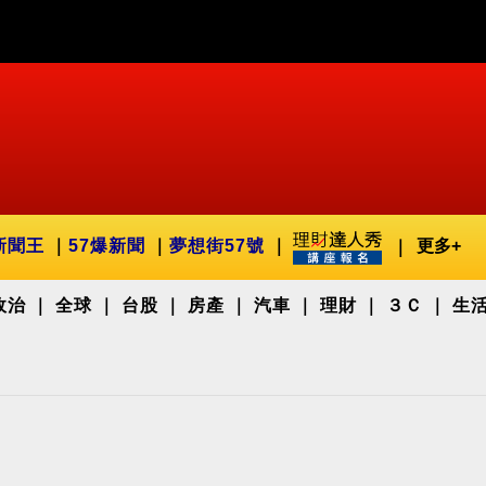
新聞王
57爆新聞
夢想街57號
更多+
政治
全球
台股
房產
汽車
理財
３Ｃ
生