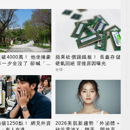
破4000萬！ 他坐擁豪
蘋果砍價踢鐵板！ 長鑫存儲
車一夕全沒了 卻喊「比
硬氣回絕 背後原因曝光
更快樂」
全球
揚1250點！ 網見外資
2026美肌新趨勢「外泌體＋
驚：有人在逃
矽谷電波X」聯手，開啟高階