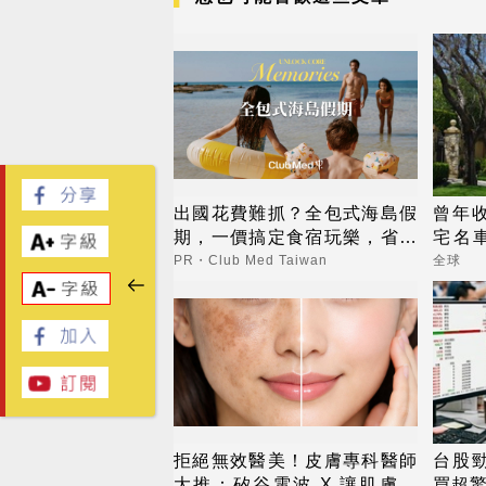
出國花費難抓？全包式海島假
曾年收
期，一價搞定食宿玩樂，省錢
宅名
更省心！
過去
PR・Club Med Taiwan
全球
拒絕無效醫美！皮膚專科醫師
台股勁
大推：矽谷電波 X 讓肌膚由
買超