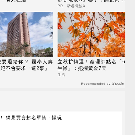
養膚新世代
PR・矽谷電波X
費要退給你？ 國泰人壽
立秋拚轉運！命理師點名「6
：絕不會要求「這2事」
生肖」：把握黃金7天
生活
Recommended by
億！ 網見買賣超名單笑：懂玩
)