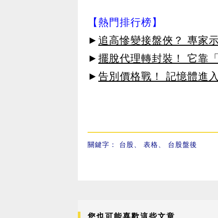
【熱門排行榜】
►
追高慘變接盤俠？ 專家
►
擺脫代理轉封裝！ 它靠「
►
告別價格戰！ 記憶體進
關鍵字：
台股
、
表格
、
台股盤後
您也可能喜歡這些文章