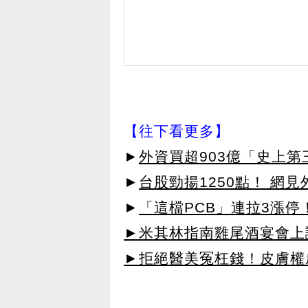
【往下看更多】
►
外資買超903億「史上
►
台股勁揚1250點！ 網
►
「這檔PCB」連拉3漲停
►米其林指南雞尾酒宴會上讓
►拒絕醫美冤枉錢！皮膚權威指