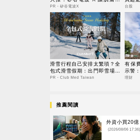
內而外更強韌
PR・矽谷電波X
台股
滑雪行程自己安排太繁瑣？全
有保
包式滑雪假期：出門即雪場，
示警
一價全包不怕預算爆表！
PR・Club Med Taiwan
理財
推薦閱讀
外資小買20
(2026/08/06 17:36