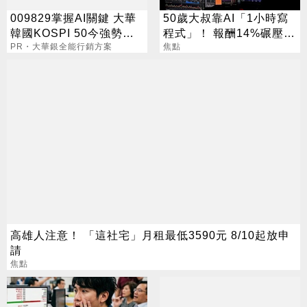
009829掌握AI關鍵 大華
50歲大叔靠AI「1小時寫
韓國KOSPI 50今強勢開
程式」！ 報酬14%碾壓標
募
PR・大華銀全能行銷方案
普 直接辭職去炒股
焦點
高雄人注意！ 「這社宅」月租最低3590元 8/10起放申
請
焦點