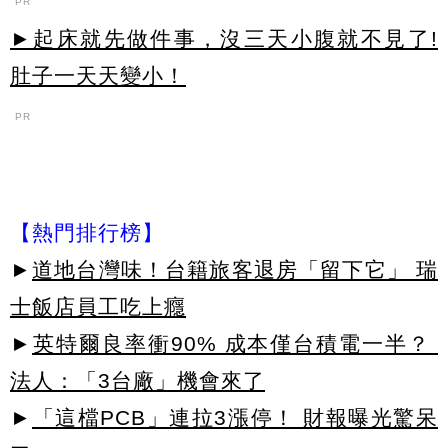
PR
►起床就先做件事，沒三天小腹就不見了!
肚子一天天變小！
PR
【熱門排行榜】
►
道地台灣味！台籍旅客退房「留下它」 瑞
士飯店員工吃上癮
►
英特爾良率衝90% 成本僅台積電一半？
法人：「3台廠」機會來了
►
「這檔PCB」連拉3漲停！ 財報曝光驚呆