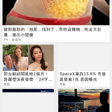
腹部脂肪的「剋星」找到了，常吃這幾物，吃走大肚
囊，瘦出小蠻腰
PR・新素簡
郭台銘緋聞延燒1個月！
SpaceX暴跌13.6% 市值
曾馨瑩深夜發聲 「24字」
蒸發逾7兆 原因曝光
吐盡最心繫的事
焦點
焦點