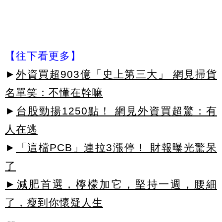
【往下看更多】
►
外資買超903億「史上第三大」 網見掃貨
名單笑：不懂在幹嘛
►
台股勁揚1250點！ 網見外資買超驚：有
人在逃
►
「這檔PCB」連拉3漲停！ 財報曝光驚呆
了
►減肥首選，檸檬加它，堅持一週，腰細
了，瘦到你懷疑人生