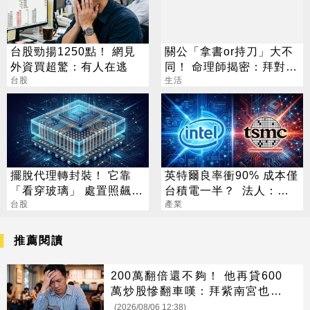
台股勁揚1250點！ 網見
關公「拿書or持刀」大不
外資買超驚：有人在逃
同！ 命理師揭密：拜對大
台股
加分、拜錯恐虧本
生活
擺脫代理轉封裝！ 它靠
英特爾良率衝90% 成本僅
「看穿玻璃」 處置照飆2
台積電一半？ 法人：「3
漲停
台股
台廠」機會來了
產業
推薦閱讀
200萬翻倍還不夠！ 他再貸600
萬炒股慘翻車嘆：拜紫南宮也沒
用
(2026/08/06 12:38)