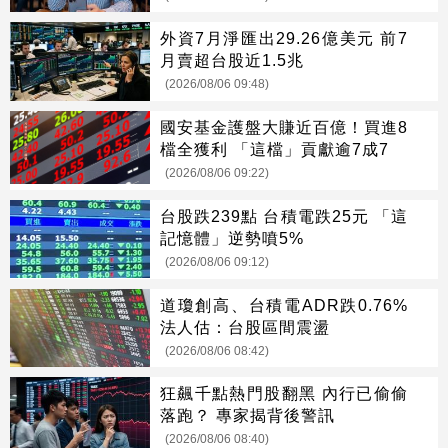
外資7月淨匯出29.26億美元 前7
月賣超台股近1.5兆
(2026/08/06 09:48)
國安基金護盤大賺近百億！買進8
檔全獲利 「這檔」貢獻逾7成7
(2026/08/06 09:22)
台股跌239點 台積電跌25元 「這
記憶體」逆勢噴5%
(2026/08/06 09:12)
道瓊創高、台積電ADR跌0.76%
法人估：台股區間震盪
(2026/08/06 08:42)
狂飆千點熱門股翻黑 內行已偷偷
落跑？ 專家揭背後警訊
(2026/08/06 08:40)