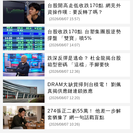
台股開高走低收跌170點 網見外
資操作嘆：要反轉了嗎？
(2026/08/07 15:57)
台股收跌170點 台塑集團股逆勢
撐盤 「雙寶」噴5%
(2026/08/07 14:07)
跌深反彈是逃命？ 杜金龍揭台股
箱型密碼 「這檔」手腳要快
(2026/08/07 12:36)
DRAM大缺貨掃到台積電！ 劉佩
真揭供應鏈連鎖效應
(2026/08/07 12:20)
274張正二虧55萬！ 他差一步解
套猶豫了 網一句話戳盲點
(2026/08/07 10:26)