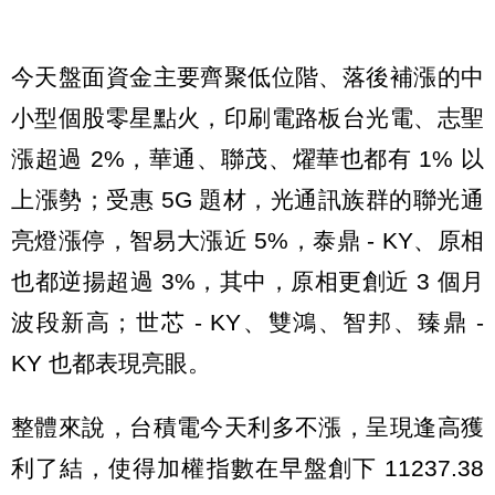
今天盤面資金主要齊聚低位階、落後補漲的中
小型個股零星點火，印刷電路板台光電、志聖
漲超過 2%，華通、聯茂、燿華也都有 1% 以
上漲勢；受惠 5G 題材，光通訊族群的聯光通
亮燈漲停，智易大漲近 5%，泰鼎 - KY、原相
也都逆揚超過 3%，其中，原相更創近 3 個月
波段新高；世芯 - KY、雙鴻、智邦、臻鼎 -
KY 也都表現亮眼。
整體來說，台積電今天利多不漲，呈現逢高獲
利了結，使得加權指數在早盤創下 11237.38