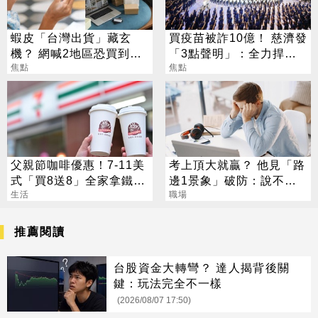
蝦皮「台灣出貨」藏玄
買疫苗被詐10億！ 慈濟發
機？ 網喊2地區恐買到假
「3點聲明」：全力捍衛
貨 專家揭真相
焦點
捐款人權益
焦點
父親節咖啡優惠！7-11美
考上頂大就贏？ 他見「路
式「買8送8」全家拿鐵2
邊1景象」破防：說不清
杯85元
生活
的挫敗感
職場
推薦閱讀
台股資金大轉彎？ 達人揭背後關
鍵：玩法完全不一樣
(2026/08/07 17:50)