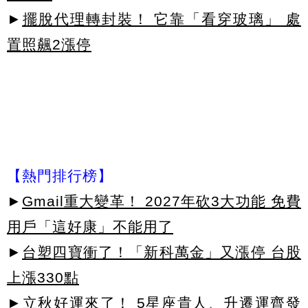
►
擺脫代理轉封裝！ 它靠「看穿玻璃」 處
置照飆2漲停
【熱門排行榜】
►
Gmail重大變革！ 2027年砍3大功能 免費
用戶「這好康」不能用了
►
台塑四寶衝了！「新科萬金」又漲停 台股
上漲330點
►
立秋好運來了！ 5星座貴人、升遷運齊發