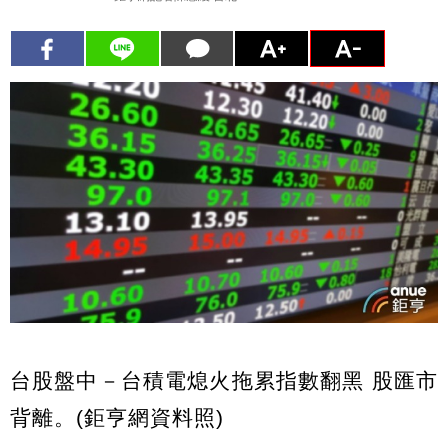
台股盤中－台積電熄火拖累指數翻黑 股匯市
背離。(鉅亨網資料照)