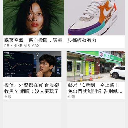
踩著空氣，邁向極限，讓每一步都輕盈有力
PR・NIKE AIR MAX
投信、外資都在買 台股卻
郵局「1新制」今上路！
收黑？ 網嘆：沒人要玩了
免出門就能開通 告別紙本
台股
不用跑臨櫃
生活