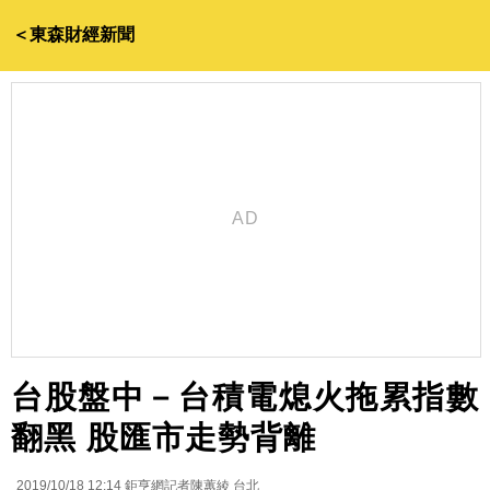
＜東森財經新聞
台股盤中－台積電熄火拖累指數
翻黑 股匯市走勢背離
2019/10/18 12:14
鉅亨網記者陳蕙綾 台北