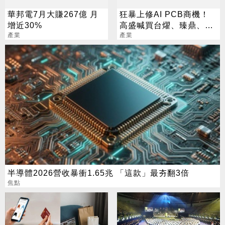
華邦電7月大賺267億 月
狂暴上修AI PCB商機！
增近30%
高盛喊買台燿、臻鼎、台
產業
產業
光電 目標價曝光
半導體2026營收暴衝1.65兆 「這款」最夯翻3倍
焦點