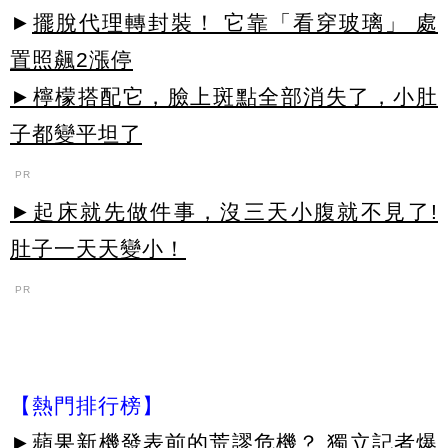
►
擺脫代理轉封裝！ 它靠「看穿玻璃」 處
置照飆2漲停
►檸檬搭配它，臉上斑點全部消失了，小肚
子都變平坦了
PR
►起床就先做件事，沒三天小腹就不見了!
肚子一天天變小！
PR
【熱門排行榜】
►
蘋果新機發表前的荒謬危機？ 獨立記者爆