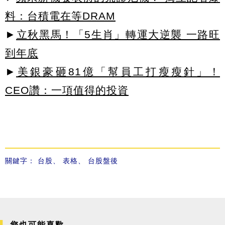
料：台積電在等DRAM
►
立秋黑馬！「5生肖」轉運大逆襲 一路旺
到年底
►
美銀豪砸81億「幫員工打瘦瘦針」！
CEO讚：一項值得的投資
關鍵字：
台股
、
表格
、
台股盤後
您也可能喜歡