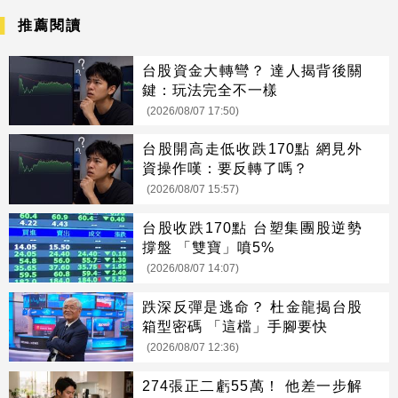
推薦閱讀
台股資金大轉彎？ 達人揭背後關
鍵：玩法完全不一樣
(2026/08/07 17:50)
台股開高走低收跌170點 網見外
資操作嘆：要反轉了嗎？
(2026/08/07 15:57)
台股收跌170點 台塑集團股逆勢
撐盤 「雙寶」噴5%
(2026/08/07 14:07)
跌深反彈是逃命？ 杜金龍揭台股
箱型密碼 「這檔」手腳要快
(2026/08/07 12:36)
274張正二虧55萬！ 他差一步解