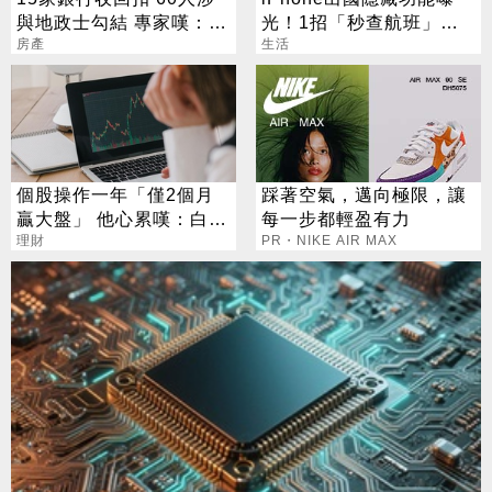
與地政士勾結 專家嘆：徹
光！1招「秒查航班」萬
查恐血流成河
房產
人狂讚：超方便
生活
個股操作一年「僅2個月
踩著空氣，邁向極限，讓
贏大盤」 他心累嘆：白忙
每一步都輕盈有力
一場
理財
PR・NIKE AIR MAX