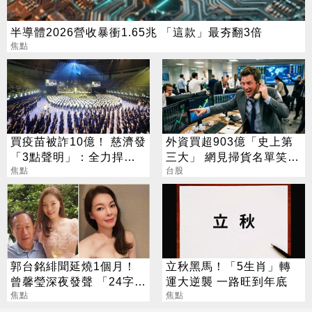
半導體2026營收暴衝1.65兆 「這款」最夯翻3倍
焦點
買疫苗被詐10億！ 慈濟發
外資買超903億「史上第
「3點聲明」：全力捍衛
三大」 網見掃貨名單笑：
捐款人權益
焦點
不懂在幹嘛
台股
郭台銘緋聞延燒1個月！
立秋黑馬！「5生肖」轉
曾馨瑩深夜發聲 「24字」
運大逆襲 一路旺到年底
吐盡最心繫的事
焦點
焦點