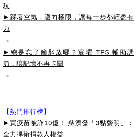
玩
►踩著空氣，邁向極限，讓每一步都輕盈有
力
PR
►總是忘了鑰匙放哪？宸曜 TPS 輔助調
節，讓記憶不再卡關
PR
【熱門排行榜】
►
買疫苗被詐10億！ 慈濟發「3點聲明」：
全力捍衛捐款人權益