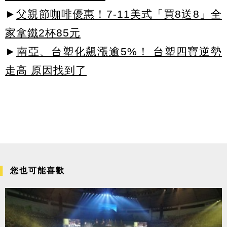
►
父親節咖啡優惠！7-11美式「買8送8」全
家拿鐵2杯85元
►
南亞、台塑化飆漲逾5%！ 台塑四寶逆勢
走高 原因找到了
您也可能喜歡