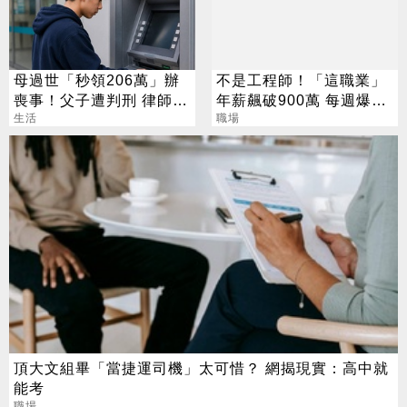
母過世「秒領206萬」辦
不是工程師！「這職業」
喪事！父子遭判刑 律師：
年薪飆破900萬 每週爆肝
搶錢先下手是罪
生活
70小時仍搶破頭
職場
頂大文組畢「當捷運司機」太可惜？ 網揭現實：高中就
能考
職場