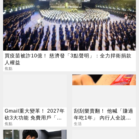
買疫苗被詐10億！ 慈濟發「3點聲明」：全力捍衛捐款
人權益
焦點
Gmail重大變革！ 2027年
刮刮樂賣翻！ 他喊「賺過
砍3大功能 免費用戶「這
年吃1年」 內行人全說
好康」不能用了
焦點
了：生存不易
生活