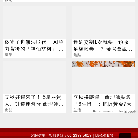
矽光子也無法取代！ AI算
違約交割1次就要「預收
力背後的「神仙材料」 這
足額款券」？ 金管會說話
幾家默默爆賺
產業
了
焦點
立秋好運來了！ 5星座貴
立秋拚轉運！命理師點名
人、升遷運齊發 命理師：
「6生肖」：把握黃金7天
把握黃金轉運期
焦點
生活
Recommended by
客服信箱
｜客服專線：02-2388-5918｜
隱私權政策