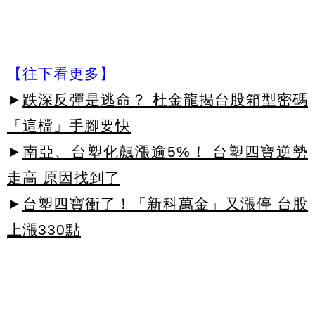
【往下看更多】
►
跌深反彈是逃命？ 杜金龍揭台股箱型密碼
「這檔」手腳要快
►
南亞、台塑化飆漲逾5%！ 台塑四寶逆勢
走高 原因找到了
►
台塑四寶衝了！「新科萬金」又漲停 台股
上漲330點