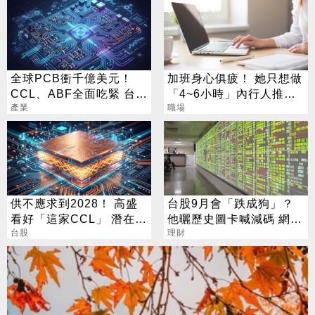
全球PCB衝千億美元！
加班身心俱疲！ 她只想做
CCL、ABF全面吃緊 台廠
「4~6小時」內行人推這
迎兆元商機
產業
行：月收10萬
職場
供不應求到2028！ 高盛
台股9月會「跌成狗」？
看好「這家CCL」 潛在漲
他曬歷史圖卡喊減碼 網看
幅171%
台股
法兩極
理財