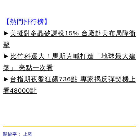
【熱門排行榜】
►
美擬對多晶矽課稅15% 台廠赴美布局降衝
擊
►
比竹科還大！馬斯克喊打造「地球最大建
築」 亮點一次看
►
台指期夜盤狂飆736點 專家揭反彈契機上
看48000點
關鍵字：
上曜