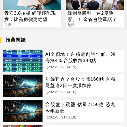
青安3.0拍板 網嘆殘酷現
緯創發股利「連2度跳
實：比高房價更絕望
票」！ 金管會說重話了
房產
焦點
推薦閱讀
AI全倒地！台積電創半年低、鴻
海摔4% 台股收跌348點
(2025/03/28 14:19)
年線難過？台股收漲166點 台積
尾盤連2日一度撮跌停
(2025/03/25 14:16)
台股盤下震盪 估量2150億 恐創
今年新低
(2025/03/21 09:18)