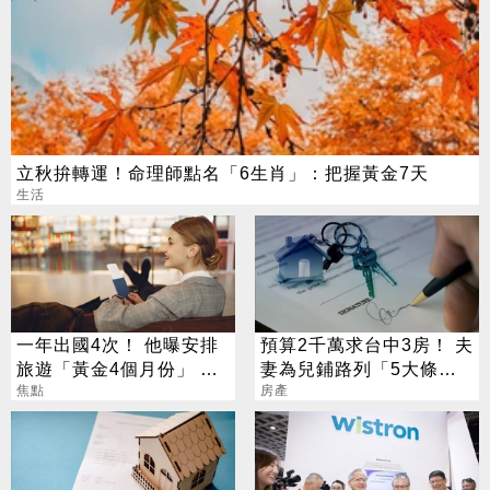
立秋拚轉運！命理師點名「6生肖」：把握黃金7天
生活
一年出國4次！ 他曝安排
預算2千萬求台中3房！ 夫
旅遊「黃金4個月份」 卡
妻為兒鋪路列「5大條
對整年活在期待中
焦點
件」 網秒推這區
房產