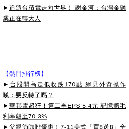
►
追隨台積電走向世界！ 謝金河：台灣金融
業正在轉大人
【熱門排行榜】
►
台股開高走低收跌170點 網見外資操作
嘆：要反轉了嗎？
►
華邦電超狂！第二季EPS 5.4元 記憶體毛
利率飆至70.3%
►
父親節咖啡優惠！7-11美式「買8送8」全