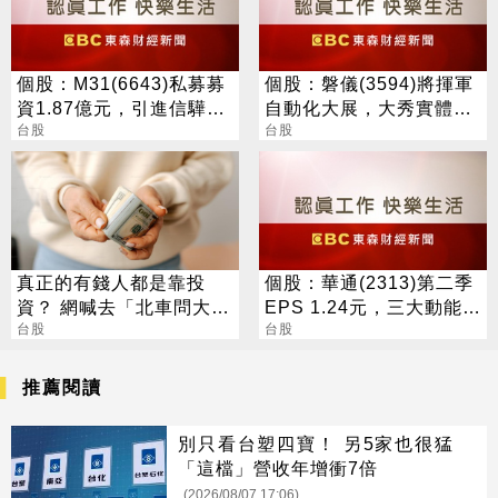
個股：M31(6643)私募募
個股：磐儀(3594)將揮軍
資1.87億元，引進信驊為
自動化大展，大秀實體AI/
策略性投資人
台股
邊緣運算/機器人肌肉
台股
真正的有錢人都是靠投
個股：華通(2313)第二季
資？ 網喊去「北車問大
EPS 1.24元，三大動能加
師」：保證專業
台股
持，營運展望逐季向上
台股
推薦閱讀
別只看台塑四寶！ 另5家也很猛
「這檔」營收年增衝7倍
(2026/08/07 17:06)