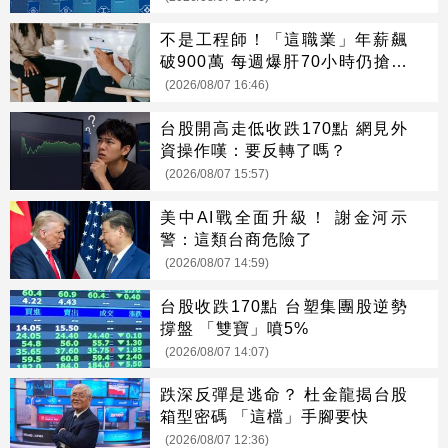
不是工程師！「這職業」年薪飆
破900萬 每週爆肝70小時仍搶破
頭
(2026/08/07 16:46)
台股開高走低收跌170點 網見外
資操作嘆：要反轉了嗎？
(2026/08/07 15:57)
美中AI戰全面升級！ 謝金河示
警：這類台商危險了
(2026/08/07 14:59)
台股收跌170點 台塑集團股逆勢
撐盤 「雙寶」噴5%
(2026/08/07 14:07)
跌深反彈是逃命？ 杜金龍揭台股
箱型密碼 「這檔」手腳要快
(2026/08/07 12:36)