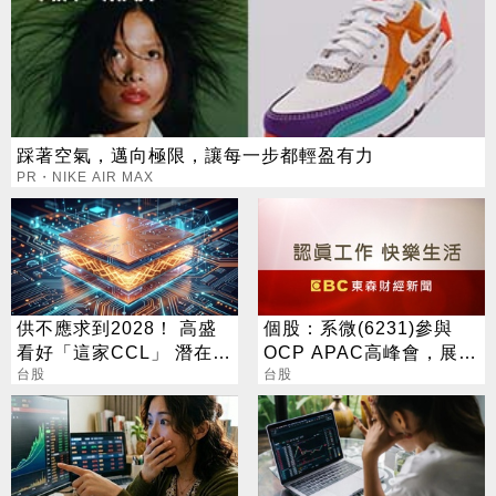
踩著空氣，邁向極限，讓每一步都輕盈有力
PR・NIKE AIR MAX
供不應求到2028！ 高盛
個股：系微(6231)參與
看好「這家CCL」 潛在漲
OCP APAC高峰會，展示
幅171%
台股
OpenBMC中AI機櫃遙測
台股
與安全防護