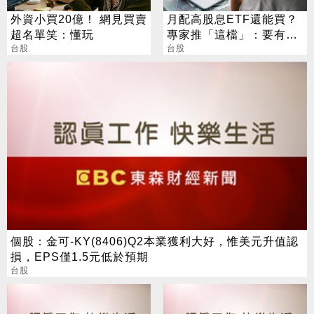
外資小買20億！ 網見買賣
月配高股息ETF還能買？
超名單笑：懂玩
專家推「這檔」：要有耐
台股
心會長大
台股
個股：金可-KY(8406)Q2本業獲利大好，惟美元升值認
損，EPS僅1.5元低於預期
台股