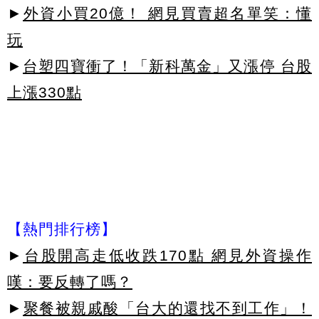
►
外資小買20億！ 網見買賣超名單笑：懂
玩
►
台塑四寶衝了！「新科萬金」又漲停 台股
上漲330點
【熱門排行榜】
►
台股開高走低收跌170點 網見外資操作
嘆：要反轉了嗎？
►
聚餐被親戚酸「台大的還找不到工作」！