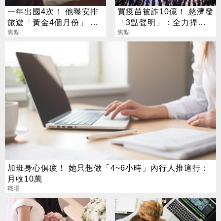
一年出國4次！ 他曝安排
買疫苗被詐10億！ 慈濟發
旅遊「黃金4個月份」 卡
「3點聲明」：全力捍衛
對整年活在期待中
焦點
捐款人權益
焦點
加班身心俱疲！ 她只想做「4~6小時」內行人推這行：
月收10萬
職場