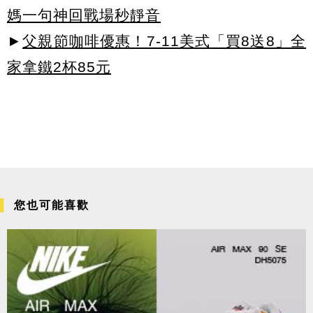
媽一句神回戰場秒靜音
►
父親節咖啡優惠！7-11美式「買8送8」全
家拿鐵2杯85元
您也可能喜歡