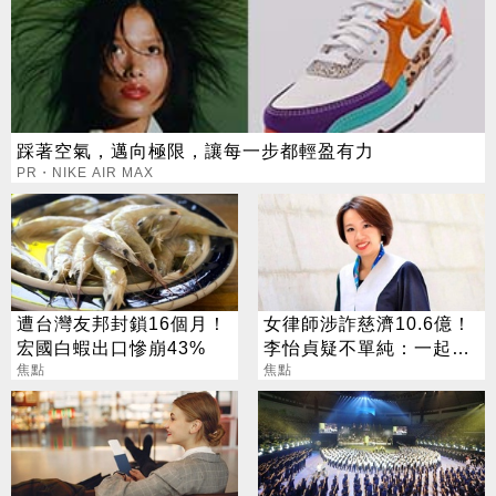
踩著空氣，邁向極限，讓每一步都輕盈有力
PR・NIKE AIR MAX
遭台灣友邦封鎖16個月！
女律師涉詐慈濟10.6億！
宏國白蝦出口慘崩43%
李怡貞疑不單純：一起洗
焦點
錢？
焦點