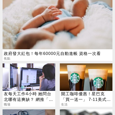
政府發大紅包！每年60000元自動進帳 資格一次看
焦點
友每天工作4小時 她問台
開工咖啡優惠！星巴克
北哪有這爽缺？ 網推「這
「買一送一」 7-11美式買
一類」：1天只做10分鐘
職場
7送7
生活