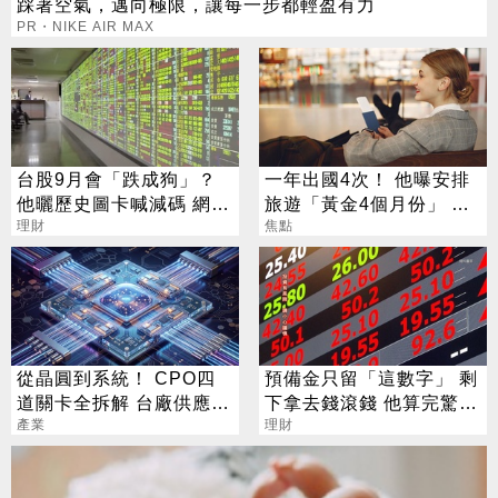
踩著空氣，邁向極限，讓每一步都輕盈有力
PR・NIKE AIR MAX
台股9月會「跌成狗」？
一年出國4次！ 他曝安排
他曬歷史圖卡喊減碼 網看
旅遊「黃金4個月份」 卡
法兩極
理財
對整年活在期待中
焦點
從晶圓到系統！ CPO四
預備金只留「這數字」 剩
道關卡全拆解 台廠供應鏈
下拿去錢滾錢 他算完驚
陣容曝光
產業
呼：壓力山大
理財