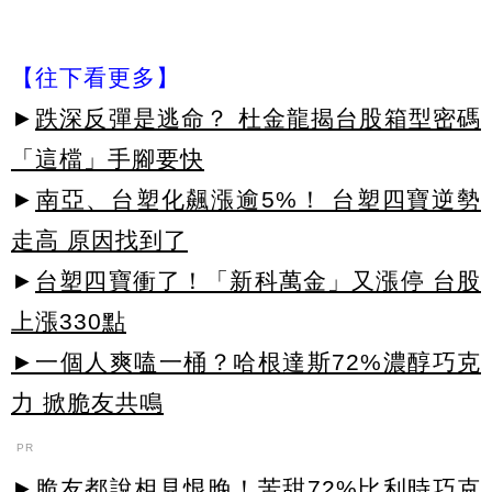
【往下看更多】
►
跌深反彈是逃命？ 杜金龍揭台股箱型密碼
「這檔」手腳要快
►
南亞、台塑化飆漲逾5%！ 台塑四寶逆勢
走高 原因找到了
►
台塑四寶衝了！「新科萬金」又漲停 台股
上漲330點
►一個人爽嗑一桶？哈根達斯72%濃醇巧克
力 掀脆友共鳴
PR
►脆友都說相見恨晚！苦甜72%比利時巧克