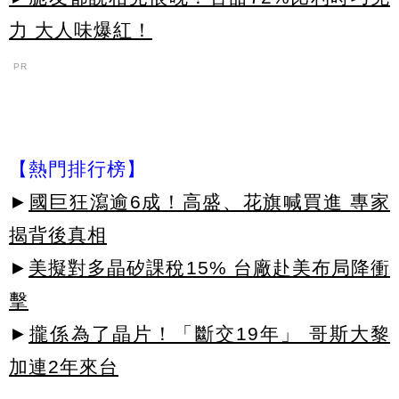
力 大人味爆紅！
PR
【熱門排行榜】
►
國巨狂瀉逾6成！高盛、花旗喊買進 專家
揭背後真相
►
美擬對多晶矽課稅15% 台廠赴美布局降衝
擊
►
攏係為了晶片！「斷交19年」 哥斯大黎
加連2年來台