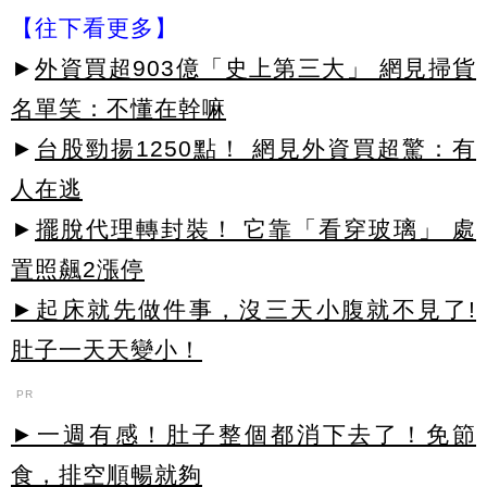
【往下看更多】
►
外資買超903億「史上第三大」 網見掃貨
名單笑：不懂在幹嘛
►
台股勁揚1250點！ 網見外資買超驚：有
人在逃
►
擺脫代理轉封裝！ 它靠「看穿玻璃」 處
置照飆2漲停
►起床就先做件事，沒三天小腹就不見了!
肚子一天天變小！
PR
►一週有感！肚子整個都消下去了！免節
食，排空順暢就夠