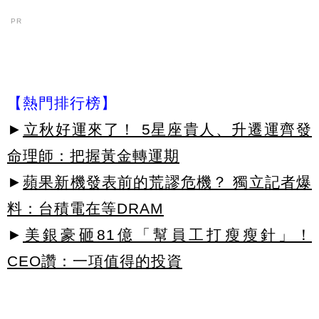
PR
【熱門排行榜】
►
立秋好運來了！ 5星座貴人、升遷運齊發
命理師：把握黃金轉運期
►
蘋果新機發表前的荒謬危機？ 獨立記者爆
料：台積電在等DRAM
►
美銀豪砸81億「幫員工打瘦瘦針」！
CEO讚：一項值得的投資