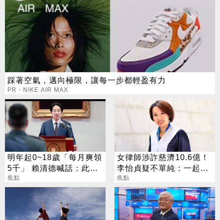
踩著空氣，邁向極限，讓每一步都輕盈有力
PR・NIKE AIR MAX
明年起0~18歲「每月爽領
女律師涉詐慈濟10.6億！
5千」 賴清德喊話：此時
李怡貞疑不單純：一起洗
不生待何時
焦點
錢？
焦點