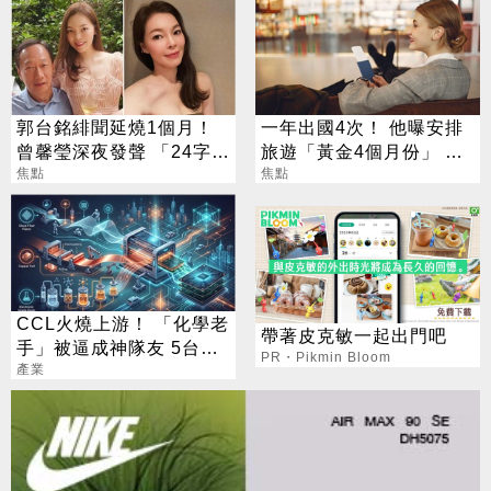
郭台銘緋聞延燒1個月！
一年出國4次！ 他曝安排
曾馨瑩深夜發聲 「24字」
旅遊「黃金4個月份」 卡
吐盡最心繫的事
焦點
對整年活在期待中
焦點
CCL火燒上游！ 「化學老
帶著皮克敏一起出門吧
手」被逼成神隊友 5台廠
PR・Pikmin Bloom
默默發財
產業