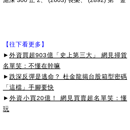
【往下看更多】
►
外資買超903億「史上第三大」 網見掃貨
名單笑：不懂在幹嘛
►
跌深反彈是逃命？ 杜金龍揭台股箱型密碼
「這檔」手腳要快
►
外資小買20億！ 網見買賣超名單笑：懂
玩