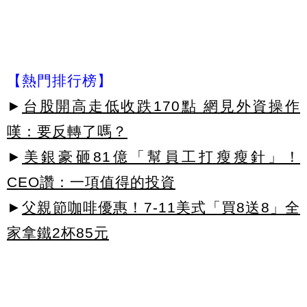
【熱門排行榜】
►
台股開高走低收跌170點 網見外資操作
嘆：要反轉了嗎？
►
美銀豪砸81億「幫員工打瘦瘦針」！
CEO讚：一項值得的投資
►
父親節咖啡優惠！7-11美式「買8送8」全
家拿鐵2杯85元