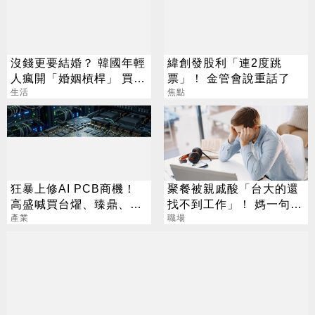
沒錢更要結婚？ 韓國年輕
緯創發股利「連2度跳
人瘋開「婚姻槓桿」 買房
票」！ 金管會說重話了
拚翻轉階級
生活
焦點
狂暴上修AI PCB商機！
聚餐被親戚酸「台大的還
高盛喊買台燿、臻鼎、台
找不到工作」！ 媽一句神
產業
光電 目標價曝光
回戰場秒靜音
職場