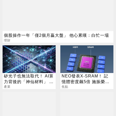
個股操作一年「僅2個月贏大盤」 他心累嘆：白忙一場
理財
矽光子也無法取代！ AI算
NEO發表X-SRAM！ 記
力背後的「神仙材料」 這
憶體密度飆5倍 施振榮：
幾家默默爆賺
產業
半導體迎新革命
焦點