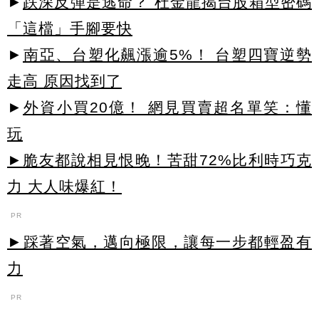
►
跌深反彈是逃命？ 杜金龍揭台股箱型密碼
「這檔」手腳要快
►
南亞、台塑化飆漲逾5%！ 台塑四寶逆勢
走高 原因找到了
►
外資小買20億！ 網見買賣超名單笑：懂
玩
►脆友都說相見恨晚！苦甜72%比利時巧克
力 大人味爆紅！
PR
►踩著空氣，邁向極限，讓每一步都輕盈有
力
PR