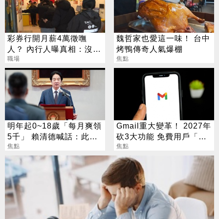
彩券行開月薪4萬徵嘸
魏哲家也愛這一味！ 台中
人？ 內行人曝真相：沒想
烤鴨傳奇人氣爆棚
像中輕鬆
職場
焦點
明年起0~18歲「每月爽領
Gmail重大變革！ 2027年
5千」 賴清德喊話：此時
砍3大功能 免費用戶「這
不生待何時
焦點
好康」不能用了
焦點