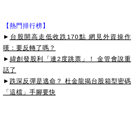
【熱門排行榜】
►
台股開高走低收跌170點 網見外資操作
嘆：要反轉了嗎？
►
緯創發股利「連2度跳票」！ 金管會說重
話了
►
跌深反彈是逃命？ 杜金龍揭台股箱型密碼
「這檔」手腳要快