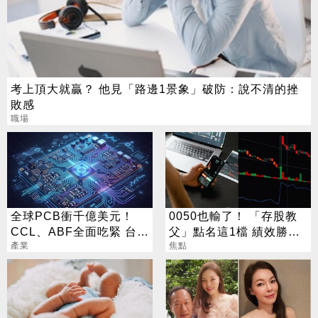
考上頂大就贏？ 他見「路邊1景象」破防：說不清的挫
敗感
職場
全球PCB衝千億美元！
0050也輸了！ 「存股教
CCL、ABF全面吃緊 台廠
父」點名這1檔 績效勝出
迎兆元商機
產業
還更抗跌
焦點