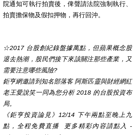
院通知可執行拍賣後，俾聲請法院強制執行、
拍賣擔保物及假扣押物，再行回沖。
☆2017 台股創紀錄盤據萬點，但蘋果概念股
退去熱潮，股民們接下來該關注那些產業，又
需要注意哪些風險?
鉅亨網邀請到知名部落客 阿斯匹靈與財經網紅
老王愛說笑一同為您分析 2018 的台股投資布
局。
《鉅亨投資論見》12/14 下午兩點至晚上九
點，全程免費直播 更多精彩內容請點入 -