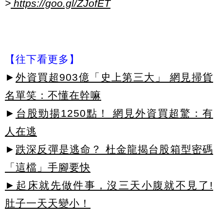
>
https://goo.gl/ZJofET
【往下看更多】
►
外資買超903億「史上第三大」 網見掃貨
名單笑：不懂在幹嘛
►
台股勁揚1250點！ 網見外資買超驚：有
人在逃
►
跌深反彈是逃命？ 杜金龍揭台股箱型密碼
「這檔」手腳要快
►起床就先做件事，沒三天小腹就不見了!
肚子一天天變小！