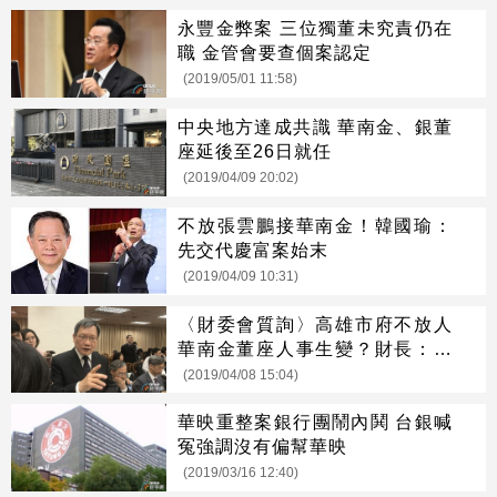
永豐金弊案 三位獨董未究責仍在
職 金管會要查個案認定
(2019/05/01 11:58)
中央地方達成共識 華南金、銀董
座延後至26日就任
(2019/04/09 20:02)
不放張雲鵬接華南金！韓國瑜：
先交代慶富案始末
(2019/04/09 10:31)
〈財委會質詢〉高雄市府不放人
華南金董座人事生變？財長：下
周定案
(2019/04/08 15:04)
華映重整案銀行團鬧內鬨 台銀喊
冤強調沒有偏幫華映
(2019/03/16 12:40)