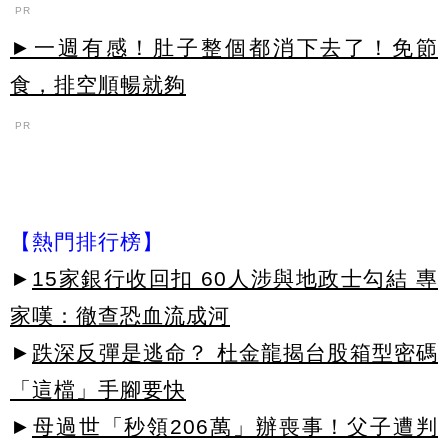
PR
►一週有感！肚子整個都消下去了！免節
食，排空順暢就夠
PR
【熱門排行榜】
►
15家銀行收回扣 60人涉與地政士勾結 專
家嘆：徹查恐血流成河
►
跌深反彈是逃命？ 杜金龍揭台股箱型密碼
「這檔」手腳要快
►
母過世「秒領206萬」辦喪事！父子遭判