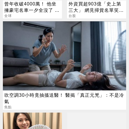
曾年收破4000萬！ 他坐
外資買超903億「史上第
擁豪宅名車一夕全沒了 卻
三大」 網見掃貨名單笑：
喊「比過去更快樂」
全球
不懂在幹嘛
台股
吹空調30小時竟抽搐送醫！ 醫揭「真正元兇」：不是冷
氣
焦點