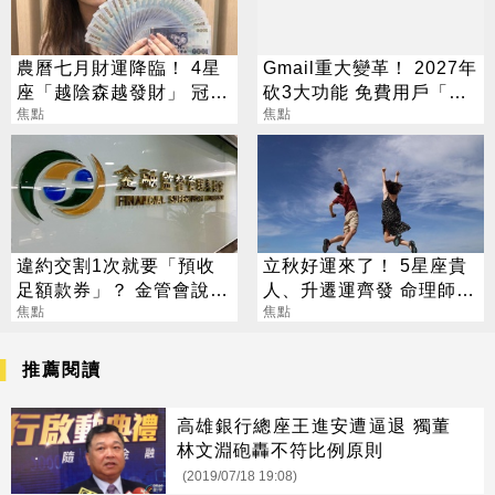
農曆七月財運降臨！ 4星
Gmail重大變革！ 2027年
座「越陰森越發財」 冠軍
砍3大功能 免費用戶「這
賺到翻
焦點
好康」不能用了
焦點
違約交割1次就要「預收
立秋好運來了！ 5星座貴
足額款券」？ 金管會說話
人、升遷運齊發 命理師：
了
焦點
把握黃金轉運期
焦點
推薦閱讀
高雄銀行總座王進安遭逼退 獨董
林文淵砲轟不符比例原則
(2019/07/18 19:08)