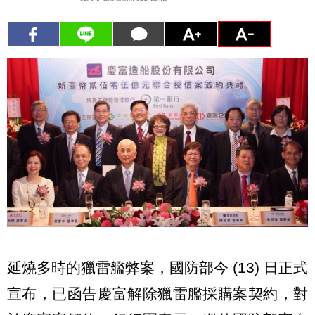
延燒多時的獵雷艦弊案，國防部今 (13) 日正式
宣布，已函告慶富解除獵雷艦採購案契約，對