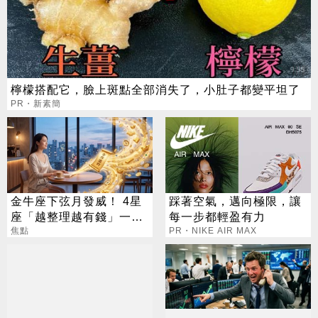
檸檬搭配它，臉上斑點全部消失了，小肚子都變平坦了
PR・新素簡
金牛座下弦月發威！ 4星
踩著空氣，邁向極限，讓
座「越整理越有錢」一路
每一步都輕盈有力
旺運到10月
焦點
PR・NIKE AIR MAX