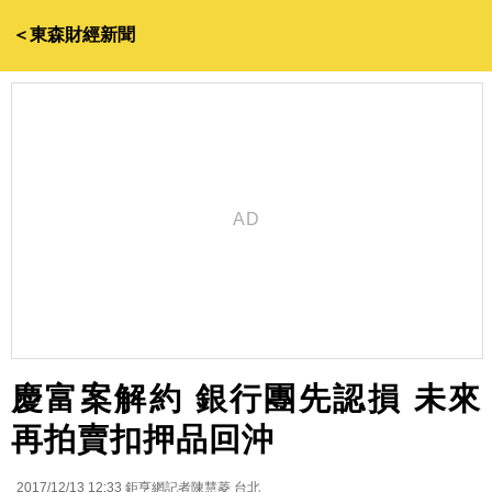
＜東森財經新聞
慶富案解約 銀行團先認損 未來
再拍賣扣押品回沖
2017/12/13 12:33
鉅亨網記者陳慧菱 台北