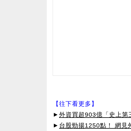
【往下看更多】
►
外資買超903億「史上
►
台股勁揚1250點！ 網