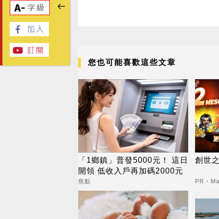
您也可能喜歡這些文章
「1鄉鎮」普發5000元！ 這日
創世
開領 低收入戶再加碼2000元
焦點
PR・Map