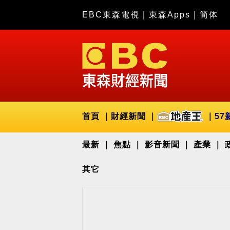
EBC東森電視
｜
東森Apps
｜
简体
首頁
財經新聞
57
最新
焦點
影音新聞
產業
其它