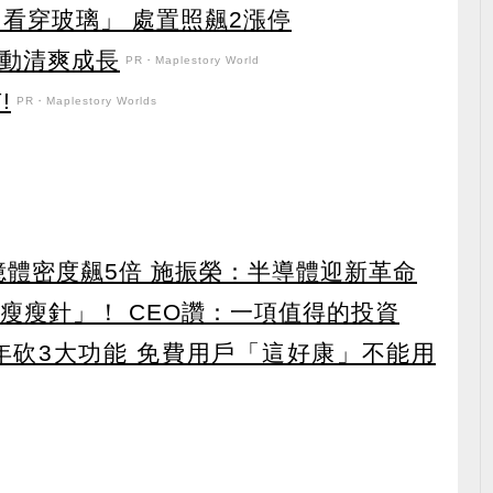
看穿玻璃」 處置照飆2漲停
日活動清爽成長
PR・Maplestory World
!
PR・Maplestory Worlds
 記憶體密度飆5倍 施振榮：半導體迎新革命
瘦瘦針」！ CEO讚：一項值得的投資
27年砍3大功能 免費用戶「這好康」不能用