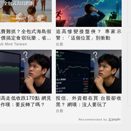
花費難抓？全包式海島假
追高慘變接盤俠？ 專家示
一價搞定食宿玩樂，省錢
警：「這個位置」別衝動
心！
b Med Taiwan
台股
高走低收跌170點 網見
投信、外資都在買 台股卻收
操作嘆：要反轉了嗎？
黑？ 網嘆：沒人要玩了
台股
Recommended by