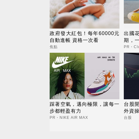
政府發大紅包！每年60000元
出國
自動進帳 資格一次看
期，
更省
焦點
PR・Clu
踩著空氣，邁向極限，讓每一
台股開
步都輕盈有力
外資
PR・NIKE AIR MAX
台股