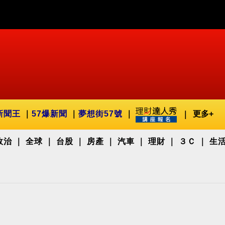
新聞王
57爆新聞
夢想街57號
更多+
政治
全球
台股
房產
汽車
理財
３Ｃ
生