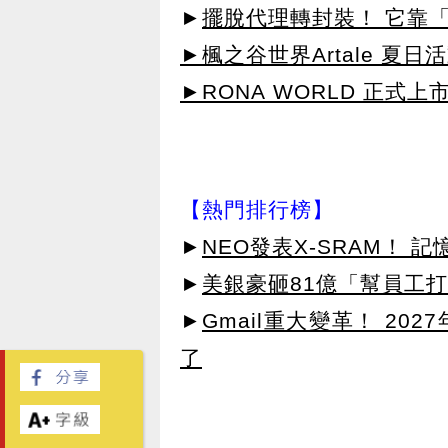
►
擺脫代理轉封裝！ 它靠「
►楓之谷世界Artale 夏
►RONA WORLD 正式上市
【熱門排行榜】
►
NEO發表X-SRAM！
►
美銀豪砸81億「幫員工打
►
Gmail重大變革！ 20
了