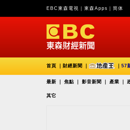
EBC東森電視
｜
東森Apps
｜
简体
首頁
財經新聞
57
最新
焦點
影音新聞
產業
其它