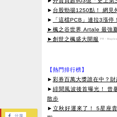
►
外資買超903億「史上
►
台股勁揚1250點！ 網
►
「這檔PCB」連拉3漲停
►楓之谷世界 Artale 最
►創世之楓盛大開服
PR・Maplest
【熱門排行榜】
►
彩券百萬大獎誰在中？財
►
緋聞風波後首曝光！ 曾
散步
►
立秋好運來了！ 5星座