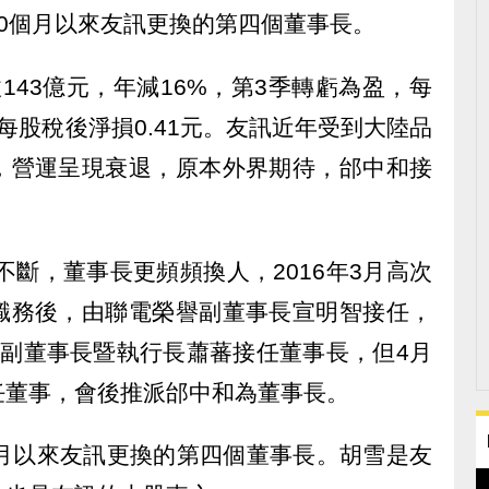
0個月以來友訊更換的第四個董事長。
143億元，年減16%，第3季轉虧為盈，每
季每股稅後淨損0.41元。友訊近年受到大陸品
，營運呈現衰退，原本外界期待，邰中和接
不斷，董事長更頻頻換人，2016年3月高次
職務後，由聯電榮譽副董事長宣明智接任，
任副董事長暨執行長蕭蕃接任董事長，但4月
任董事，會後推派邰中和為董事長。
個月以來友訊更換的第四個董事長。胡雪是友