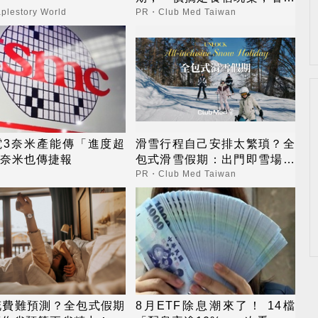
更省心！
lestory World
PR・Club Med Taiwan
電3奈米產能傳「進度超
滑雪行程自己安排太繁瑣？全
2奈米也傳捷報
包式滑雪假期：出門即雪場，
一價全包不怕預算爆表！
PR・Club Med Taiwan
花費難預測？全包式假期
8月ETF除息潮來了！ 14檔