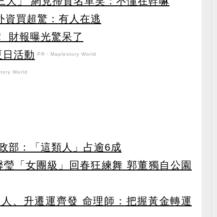
第三大」 網見掃貨名單笑：不懂在幹嘛
見外資買超驚：有人在逃
！ 財報曝光驚呆了
強夏日活動
PR・Maplestory World
ory World
政部：「這類人」占逾6成
馨瑩「女團級」回春狂練舞 郭董獨自公園
貴人、升遷運齊發 命理師：把握黃金轉運