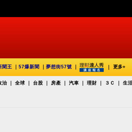
新聞王
57爆新聞
夢想街57號
更多+
政治
全球
台股
房產
汽車
理財
３Ｃ
生