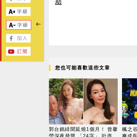
期
您也可能喜歡這些文章
郭台銘緋聞延燒1個月！ 曾馨
楓之谷
瑩深夜發聲 「24字」 吐盡最
爽成