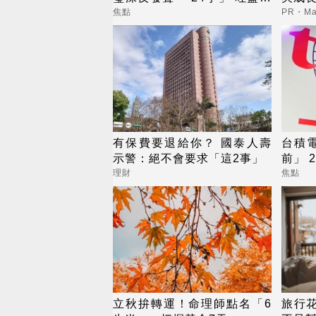
心繫的事
焦點
PR・Map
有保費要退給你？ 國泰人壽
台積
示警：絕不會要求「這2事」
前」 
理財
焦點
立秋拚轉運！命理師點名「6
旅行