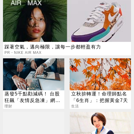
踩著空氣，邁向極限，讓每一步都輕盈有力
PR・NIKE AIR MAX
蒸發5千點勸減碼！ 台股
立秋拚轉運！命理師點名
狂飆「友情反急凍」網
「6生肖」：把握黃金7天
嘆：少管閒事
理財
生活