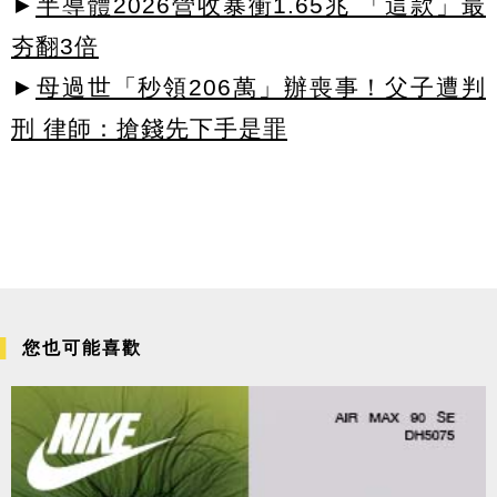
►
半導體2026營收暴衝1.65兆 「這款」最
夯翻3倍
►
母過世「秒領206萬」辦喪事！父子遭判
刑 律師：搶錢先下手是罪
您也可能喜歡