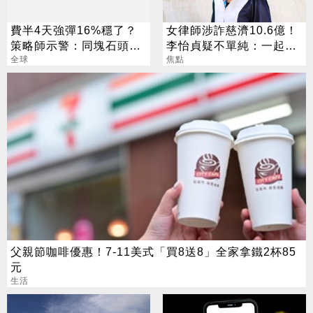
費半4天強彈16%穩了？
女律師涉詐慈濟10.6億！
策略師示警：同塊石頭不
李怡貞疑不單純：一起洗
會絆2次
全球
錢？
焦點
父親節咖啡優惠！7-11美式「買8送8」全家拿鐵2杯85
元
生活