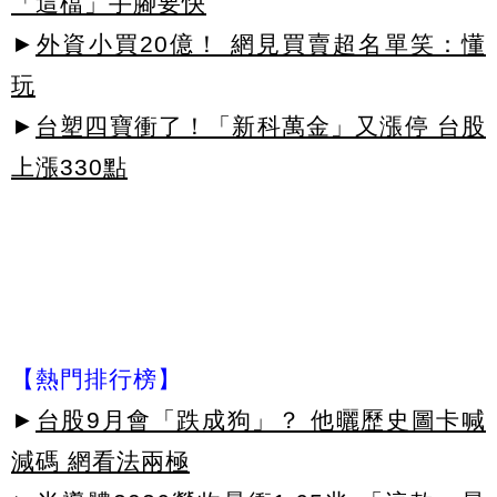
「這檔」手腳要快
►
外資小買20億！ 網見買賣超名單笑：懂
玩
►
台塑四寶衝了！「新科萬金」又漲停 台股
上漲330點
【熱門排行榜】
►
台股9月會「跌成狗」？ 他曬歷史圖卡喊
減碼 網看法兩極