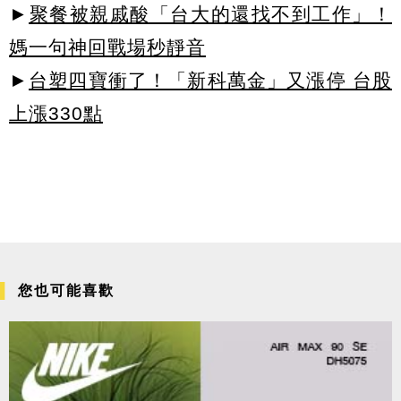
►
聚餐被親戚酸「台大的還找不到工作」！
媽一句神回戰場秒靜音
►
台塑四寶衝了！「新科萬金」又漲停 台股
上漲330點
您也可能喜歡