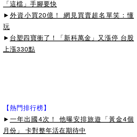
「這檔」手腳要快
►
外資小買20億！ 網見買賣超名單笑：懂
玩
►
台塑四寶衝了！「新科萬金」又漲停 台股
上漲330點
【熱門排行榜】
►
一年出國4次！ 他曝安排旅遊「黃金4個
月份」 卡對整年活在期待中