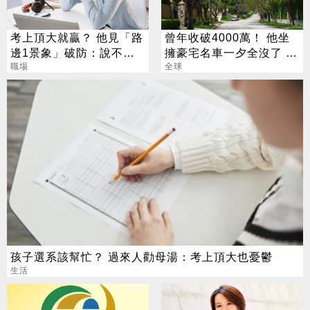
考上頂大就贏？ 他見「路
曾年收破4000萬！ 他坐
邊1景象」破防：說不清
擁豪宅名車一夕全沒了 卻
的挫敗感
職場
喊「比過去更快樂」
全球
孩子選系該幫忙？ 過來人勸母湯：考上頂大也憂鬱
生活