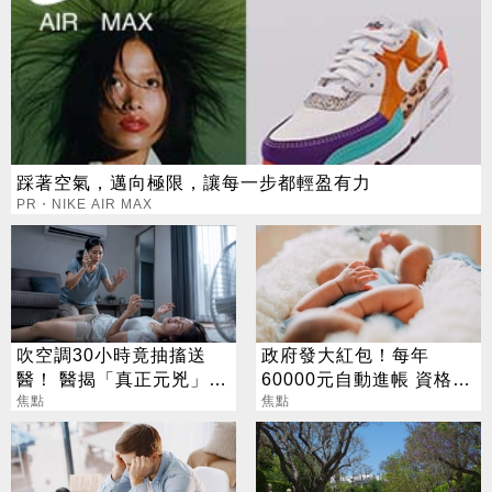
踩著空氣，邁向極限，讓每一步都輕盈有力
PR・NIKE AIR MAX
吹空調30小時竟抽搐送
政府發大紅包！每年
醫！ 醫揭「真正元兇」：
60000元自動進帳 資格一
不是冷氣
焦點
次看
焦點