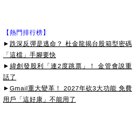
【熱門排行榜】
►
跌深反彈是逃命？ 杜金龍揭台股箱型密碼
「這檔」手腳要快
►
緯創發股利「連2度跳票」！ 金管會說重
話了
►
Gmail重大變革！ 2027年砍3大功能 免費
用戶「這好康」不能用了