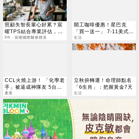
照顧失智長輩心好累？宸
開工咖啡優惠！星巴克
曜TPS結合專業評估，改
「買一送一」 7-11美式買
善生活品質
PR・宸曜國際醫療體系
7送7
生活
CCL火燒上游！ 「化學老
立秋拚轉運！命理師點名
手」被逼成神隊友 5台廠
「6生肖」：把握黃金7天
默默發財
產業
生活