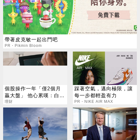
帶著皮克敏一起出門吧
PR・Pikmin Bloom
個股操作一年「僅2個月
踩著空氣，邁向極限，讓
贏大盤」 他心累嘆：白忙
每一步都輕盈有力
一場
理財
PR・NIKE AIR MAX