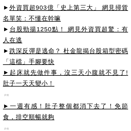
►
外資買超903億「史上第三大」 網見掃貨
名單笑：不懂在幹嘛
►
台股勁揚1250點！ 網見外資買超驚：有
人在逃
►
跌深反彈是逃命？ 杜金龍揭台股箱型密碼
「這檔」手腳要快
►起床就先做件事，沒三天小腹就不見了!
肚子一天天變小！
PR
►一週有感！肚子整個都消下去了！免節
食，排空順暢就夠
PR