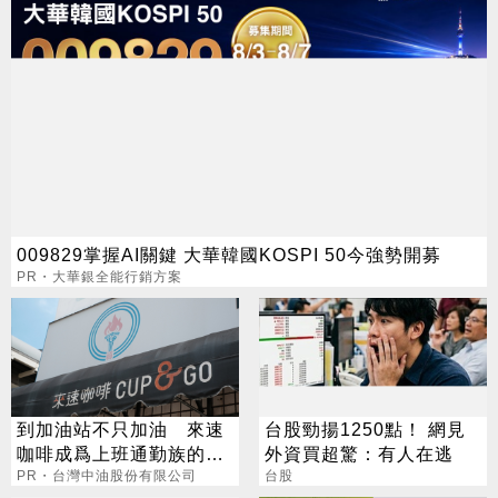
009829掌握AI關鍵 大華韓國KOSPI 50今強勢開募
PR・大華銀全能行銷方案
到加油站不只加油 來速
台股勁揚1250點！ 網見
咖啡成爲上班通勤族的新
外資買超驚：有人在逃
選擇
PR・台灣中油股份有限公司
台股