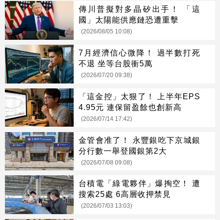
傳川普擬對多晶矽出手！ 「這
國」太陽能供應鏈恐遭重擊
(2026/08/05 10:08)
7月經濟信心微降！ 過半數打死
不退 坐等台股衝5萬
(2026/07/20 09:38)
「這金控」太狠了！ 上半年EPS
4.95元 連保留盈餘也創新高
(2026/07/14 17:42)
金管會准了！ 永豐銀吃下京城銀
分行數一舉登國銀第2大
(2026/07/08 09:08)
台積電「綠電夥伴」爆掏空！ 遭
搜索25處 6高層收押禁見
(2026/07/03 13:03)