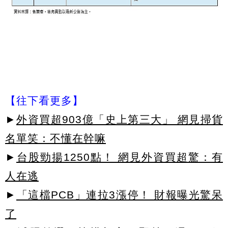
【往下看更多】
►
外資買超903億「史上第三大」 網見掃貨
名單笑：不懂在幹嘛
►
台股勁揚1250點！ 網見外資買超驚：有
人在逃
►
「這檔PCB」連拉3漲停！ 財報曝光驚呆
了