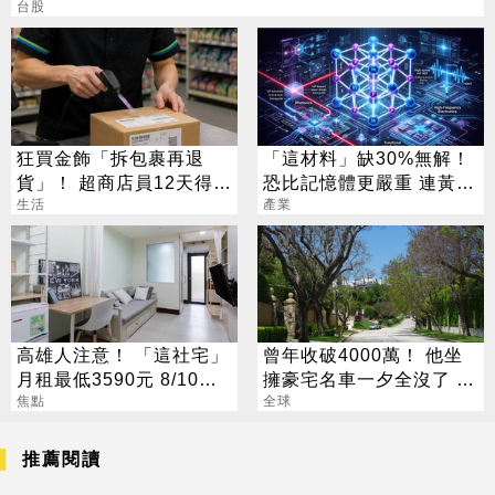
台股
狂買金飾「拆包裹再退
「這材料」缺30%無解！
貨」！ 超商店員12天得手
恐比記憶體更嚴重 連黃仁
39萬 下場出爐
生活
勳都掏錢秒訂
產業
高雄人注意！ 「這社宅」
曾年收破4000萬！ 他坐
月租最低3590元 8/10起
擁豪宅名車一夕全沒了 卻
放申請
焦點
喊「比過去更快樂」
全球
推薦閱讀