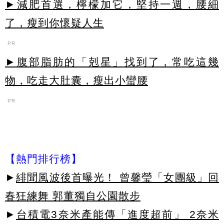
►減肥首選，檸檬加它，堅持一週，腰細
了，瘦到你懷疑人生
PR
►腹部脂肪的「剋星」找到了，常吃這幾
物，吃走大肚囊，瘦出小蠻腰
PR
【熱門排行榜】
►
緋聞風波後首曝光！ 曾馨瑩「女團級」回
春狂練舞 郭董獨自公園散步
►
台積電3奈米產能傳「進度超前」 2奈米