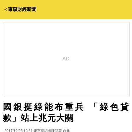
＜東森財經新聞
國銀挺綠能布重兵 「綠色貸
款」站上兆元大關
2017/12/23 10:31
鉅亨網記者陳慧菱 台北