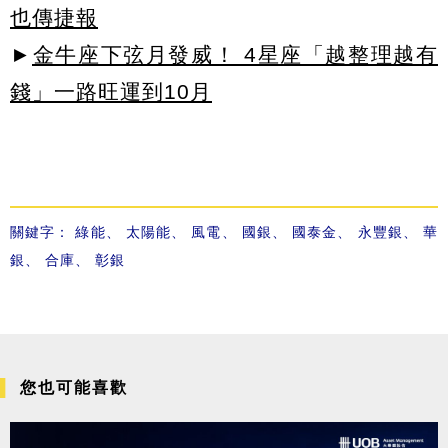
也傳捷報
►
金牛座下弦月發威！ 4星座「越整理越有
錢」一路旺運到10月
關鍵字：
綠能
、
太陽能
、
風電
、
國銀
、
國泰金
、
永豐銀
、
華
銀
、
合庫
、
彰銀
您也可能喜歡