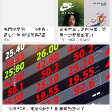
鬼門提早開！ 「4生肖」
踩著空氣，邁向極限，讓
當心沖煞 命理師揭2護身
每一步都輕盈有力
法寶
焦點
PR・NIKE AIR MAX
「這檔PCB」連拉3漲停！ 財報曝光驚呆了