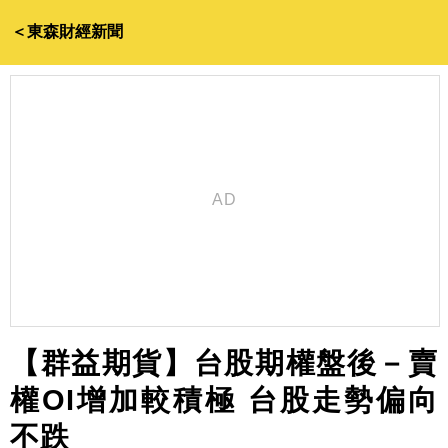
＜東森財經新聞
【群益期貨】台股期權盤後－賣
權OI增加較積極 台股走勢偏向
不跌