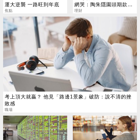
運大逆襲 一路旺到年底
網哭：陶朱隱園頭期款已
焦點
賠光
理財
考上頂大就贏？ 他見「路邊1景象」破防：說不清的挫
敗感
職場