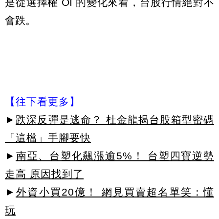
是從選擇權 OI 的變化來看，台股行情絕對不
會跌。
【往下看更多】
►
跌深反彈是逃命？ 杜金龍揭台股箱型密碼
「這檔」手腳要快
►
南亞、台塑化飆漲逾5%！ 台塑四寶逆勢
走高 原因找到了
►
外資小買20億！ 網見買賣超名單笑：懂
玩