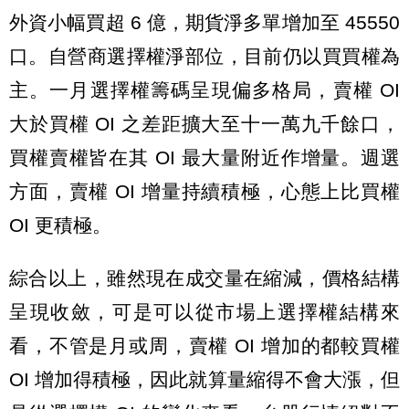
外資小幅買超 6 億，期貨淨多單增加至 45550
口。自營商選擇權淨部位，目前仍以買買權為
主。一月選擇權籌碼呈現偏多格局，賣權 OI
大於買權 OI 之差距擴大至十一萬九千餘口，
買權賣權皆在其 OI 最大量附近作增量。週選
方面，賣權 OI 增量持續積極，心態上比買權
OI 更積極。
綜合以上，雖然現在成交量在縮減，價格結構
呈現收斂，可是可以從市場上選擇權結構來
看，不管是月或周，賣權 OI 增加的都較買權
OI 增加得積極，因此就算量縮得不會大漲，但