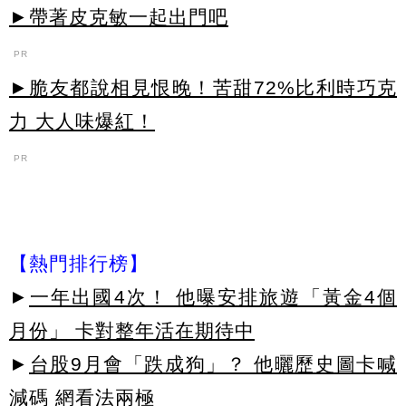
►帶著皮克敏一起出門吧
PR
►脆友都說相見恨晚！苦甜72%比利時巧克
力 大人味爆紅！
PR
【熱門排行榜】
►
一年出國4次！ 他曝安排旅遊「黃金4個
月份」 卡對整年活在期待中
►
台股9月會「跌成狗」？ 他曬歷史圖卡喊
減碼 網看法兩極