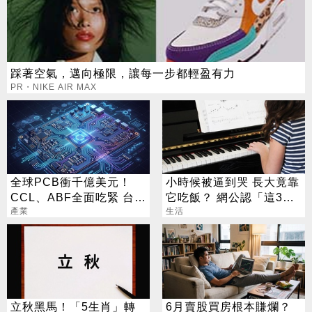
踩著空氣，邁向極限，讓每一步都輕盈有力
PR・NIKE AIR MAX
全球PCB衝千億美元！
小時候被逼到哭 長大竟靠
CCL、ABF全面吃緊 台廠
它吃飯？ 網公認「這3
迎兆元商機
產業
招」最划算
生活
立秋黑馬！「5生肖」轉
6月賣股買房根本賺爛？