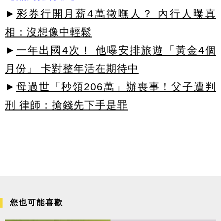
►
彩券行開月薪4萬徵嘸人？ 內行人曝真
相：沒想像中輕鬆
►
一年出國4次！ 他曝安排旅遊「黃金4個
月份」 卡對整年活在期待中
►
母過世「秒領206萬」辦喪事！父子遭判
刑 律師：搶錢先下手是罪
您也可能喜歡