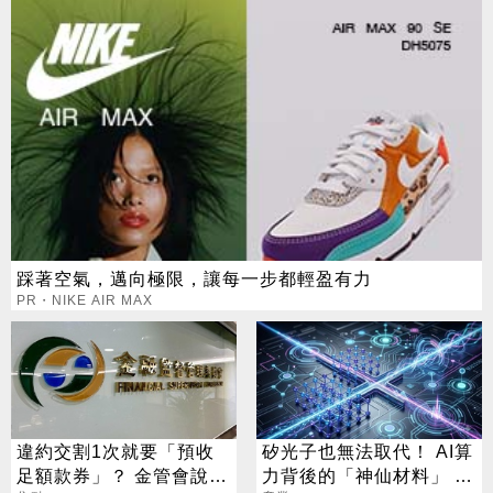
踩著空氣，邁向極限，讓每一步都輕盈有力
PR・NIKE AIR MAX
違約交割1次就要「預收
矽光子也無法取代！ AI算
足額款券」？ 金管會說話
力背後的「神仙材料」 這