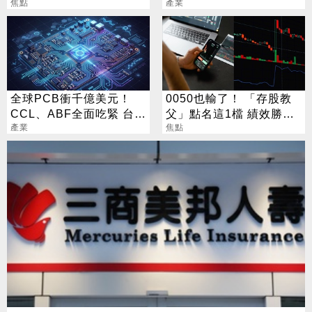
了
焦點
幾家默默爆賺
產業
全球PCB衝千億美元！
0050也輸了！ 「存股教
CCL、ABF全面吃緊 台廠
父」點名這1檔 績效勝出
迎兆元商機
產業
還更抗跌
焦點