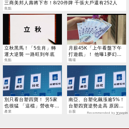
三商美邦人壽將下市！8/20停牌 千張大戶還有252人
焦點
立秋黑馬！「5生肖」轉
月薪45K「上午看盤下午
運大逆襲 一路旺到年底
打遊戲」！ 他曝1夢幻職
焦點
業 網嘆：比保全爽
職場
別只看台塑四寶！ 另5家
南亞、台塑化飆漲逾5%！
也很猛 「這檔」營收年增
台塑四寶逆勢走高 原因找
衝7倍
產業
到了
台股
Recommended by