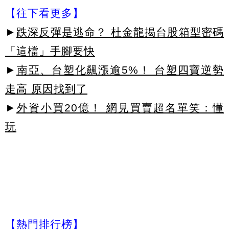
【往下看更多】
►
跌深反彈是逃命？ 杜金龍揭台股箱型密碼
「這檔」手腳要快
►
南亞、台塑化飆漲逾5%！ 台塑四寶逆勢
走高 原因找到了
►
外資小買20億！ 網見買賣超名單笑：懂
玩
【熱門排行榜】