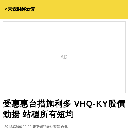
＜東森財經新聞
受惠惠台措施利多 VHQ-KY股價
勁揚 站穩所有短均
2018/03/06 11:11
鉅亨網記者林薏茹 台北