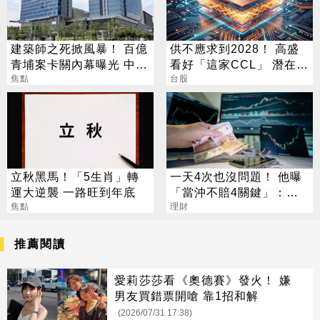
建築師之死掀風暴！ 百億
供不應求到2028！ 高盛
青埔案卡關內幕曝光 中
看好「這家CCL」 潛在漲
央、地方互踢皮球
焦點
幅171%
台股
立秋黑馬！「5生肖」轉
一天4次也沒問題！ 他曝
運大逆襲 一路旺到年底
「當沖不賠4關鍵」：要
焦點
賺很容易
理財
推薦閱讀
愛莉莎莎看《奧德賽》發火！ 嫌
男友買錯票開嗆 靠1招和解
(2026/07/31 17:38)