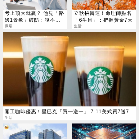
考上頂大就贏？ 他見「路
立秋拚轉運！命理師點名
邊1景象」破防：說不清
「6生肖」：把握黃金7天
的挫敗感
職場
生活
開工咖啡優惠！星巴克「買一送一」 7-11美式買7送7
生活