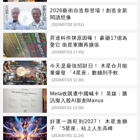
2026藝術自造祭登場！創造全新
閱讀想像
(2026/07/20 10:51)
昇達科停牌原因曝！ 豪砸17億為
娶它 衛星軍團再擴張
(2026/07/15 17:45)
今天是最強招財日！ 木星合月能
量爆發 「4星座」數錢到手軟
(2026/07/15 11:30)
Meta收購遭中國喊卡！ 英媒：騰
訊擬入股AI新創Manus
(2026/07/11 13:26)
好運一路旺到2027！ 木星進獅
子 「5星座」站上人生高峰
(2026/07/01 11:24)