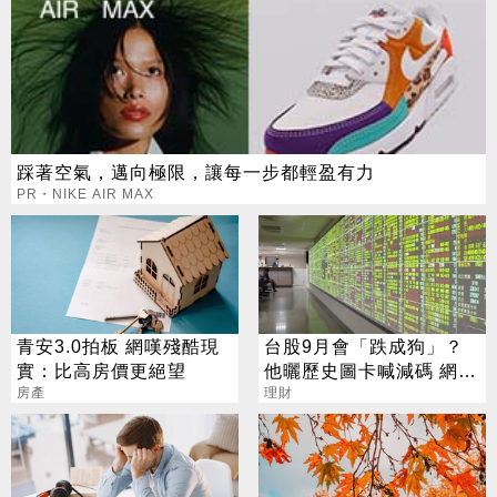
踩著空氣，邁向極限，讓每一步都輕盈有力
PR・NIKE AIR MAX
青安3.0拍板 網嘆殘酷現
台股9月會「跌成狗」？
實：比高房價更絕望
他曬歷史圖卡喊減碼 網看
房產
法兩極
理財