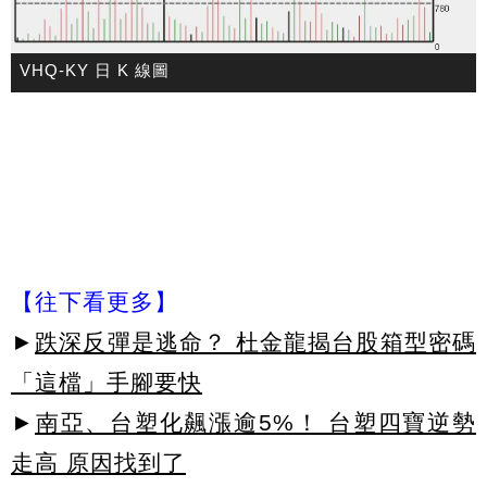
VHQ-KY 日 K 線圖
【往下看更多】
►
跌深反彈是逃命？ 杜金龍揭台股箱型密碼
「這檔」手腳要快
►
南亞、台塑化飆漲逾5%！ 台塑四寶逆勢
走高 原因找到了