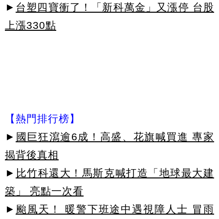
►
台塑四寶衝了！「新科萬金」又漲停 台股
上漲330點
【熱門排行榜】
►
國巨狂瀉逾6成！高盛、花旗喊買進 專家
揭背後真相
►
比竹科還大！馬斯克喊打造「地球最大建
築」 亮點一次看
►
颱風天！ 暖警下班途中遇視障人士 冒雨