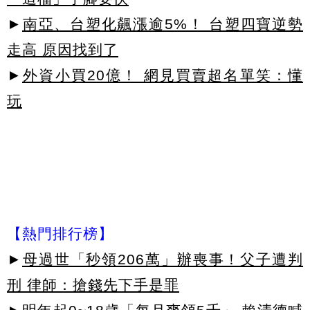
►
南亞、台塑化飆漲逾5%！ 台塑四寶逆勢
走高 原因找到了
►
外資小買20億！ 網見買賣超名單笑：懂
玩
【熱門排行榜】
►
母過世「秒領206萬」辦喪事！父子遭判
刑 律師：搶錢先下手是罪