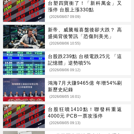
台塑四寶衝了！「新科萬金」又
漲停 台股上漲330點
(2026/08/07 09:09)
新帝、威騰報喜盤後卻大跌？ 高
盛揭背後警訊「恐傷到美光」
(2026/08/06 10:55)
台股跌239點 台積電跌25元 「這
記憶體」逆勢噴5%
(2026/08/06 09:12)
鴻海7月大賺9465億 年增54%刷
新歷史紀錄
(2026/08/05 16:01)
台股狂噴1410點！聯發科重返
4000元 PCB一票攻漲停
(2026/08/05 09:13)