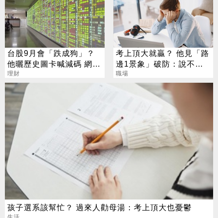
台股9月會「跌成狗」？
考上頂大就贏？ 他見「路
他曬歷史圖卡喊減碼 網看
邊1景象」破防：說不清
法兩極
理財
的挫敗感
職場
孩子選系該幫忙？ 過來人勸母湯：考上頂大也憂鬱
生活