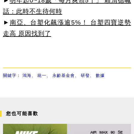
►
明年起0~18歲「每月爽領5千」 賴清德喊
話：此時不生待何時
►
南亞、台塑化飆漲逾5%！ 台塑四寶逆勢
走高 原因找到了
關鍵字：
鴻海
、
統一
、
永齡基金會
、
研發
、
數據
您也可能喜歡