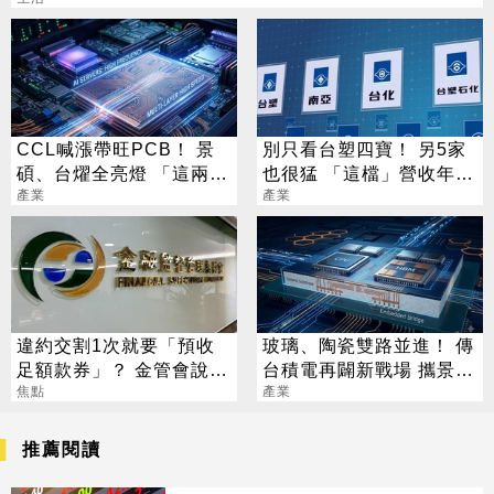
CCL喊漲帶旺PCB！ 景
別只看台塑四寶！ 另5家
碩、台燿全亮燈 「這兩
也很猛 「這檔」營收年增
檔」還創新高
產業
衝7倍
產業
違約交割1次就要「預收
玻璃、陶瓷雙路並進！ 傳
足額款券」？ 金管會說話
台積電再闢新戰場 攜景碩
了
焦點
布局類EMIB
產業
推薦閱讀