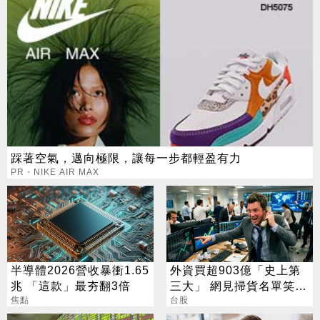
踩著空氣，邁向極限，讓每一步都輕盈有力
PR・NIKE AIR MAX
半導體2026營收暴衝1.65
外資買超903億「史上第
兆 「這款」最夯翻3倍
三大」 網見掃貨名單笑：
焦點
不懂在幹嘛
台股