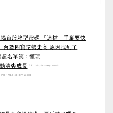
龍揭台股箱型密碼 「這檔」手腳要快
 台塑四寶逆勢走高 原因找到了
賣超名單笑：懂玩
日活動清爽成長
PR・Maplestory World
PR・Maplestory World