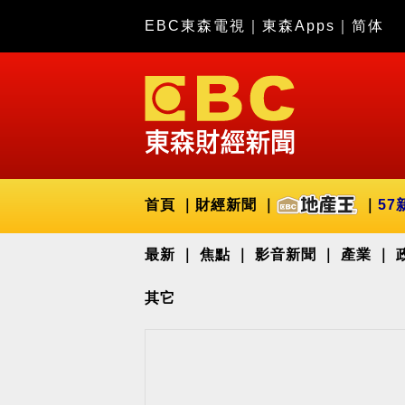
EBC東森電視
｜
東森Apps
｜
简体
首頁
財經新聞
57
最新
焦點
影音新聞
產業
其它