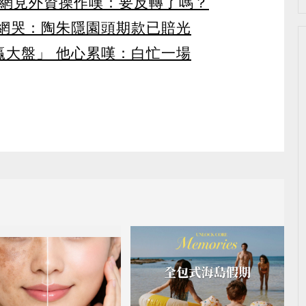
 網見外資操作嘆：要反轉了嗎？
 網哭：陶朱隱園頭期款已賠光
贏大盤」 他心累嘆：白忙一場