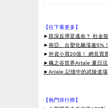
【往下看更多】
►
跌深反彈是逃命？ 杜金
►
南亞、台塑化飆漲逾5%！
►
外資小買20億！ 網見買
►楓之谷世界Artale 夏
►Artale 記憶中的武陵道場
【熱門排行榜】