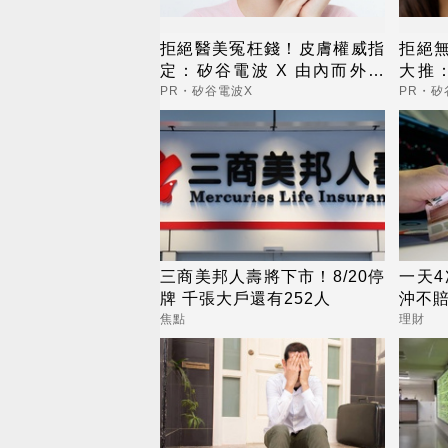
拒絕醫美冤枉錢！皮膚權威指
拒絕
定：矽谷電波 X 由內而外養
大推：
出逆齡好膚質
內而
PR・矽谷電波X
PR・矽
三商美邦人壽將下市！8/20停
一天4
牌 千張大戶還有252人
沖不
焦點
理財