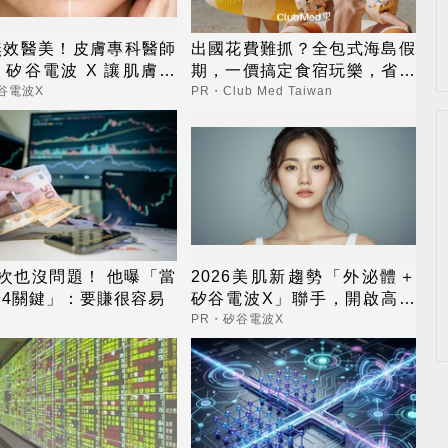
無效醫美！皮膚專科醫師
出國花費難抓？全包式海島假
矽谷電波 X 讓肌膚由
期，一價搞定食宿玩樂，省錢
外更強韌
更省心！
谷電波X
PR・Club Med Taiwan
次也沒問題！ 他曝「當
2026美肌新趨勢「外泌體＋
賠4關鍵」：要賺很容易
矽谷電波X」聯手，開啟高階
養膚新世代
PR・矽谷電波X