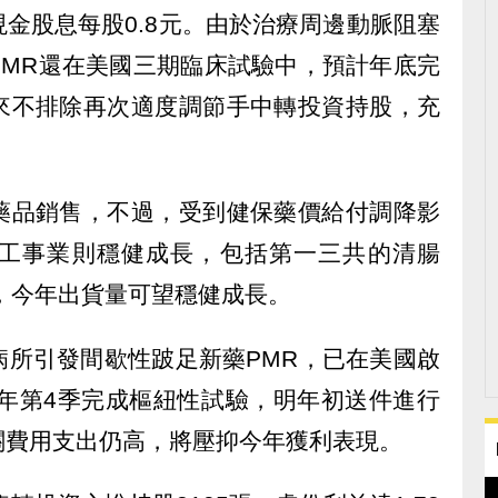
金股息每股0.8元。由於治療周邊動脈阻塞
PMR還在美國三期臨床試驗中，預計年底完
來不排除再次適度調節手中轉投資持股，充
藥品銷售，不過，受到健保藥價給付調降影
工事業則穩健成長，包括第一三共的清腸
，今年出貨量可望穩健成長。
病所引發間歇性跛足新藥PMR，已在美國啟
8年第4季完成樞紐性試驗，明年初送件進行
關費用支出仍高，將壓抑今年獲利表現。