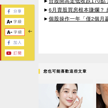
►
台股開高走低收跌170點
►
6月賣股買房根本賺爛？
►
個股操作一年「僅2個月
您也可能喜歡這些文章