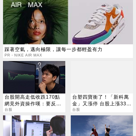
踩著空氣，邁向極限，讓每一步都輕盈有力
PR・NIKE AIR MAX
台股開高走低收跌170點
台塑四寶衝了！「新科萬
網見外資操作嘆：要反轉
金」又漲停 台股上漲330
了嗎？
台股
點
台股