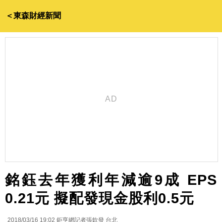
＜東森財經新聞
銘鈺去年獲利年減逾9成 EPS
0.21元 擬配發現金股利0.5元
2018/03/16 19:02
鉅亨網記者張欽發 台北