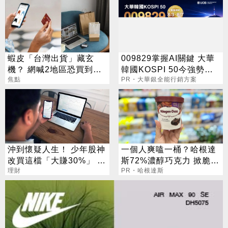
蝦皮「台灣出貨」藏玄
009829掌握AI關鍵 大華
機？ 網喊2地區恐買到假
韓國KOSPI 50今強勢開
貨 專家揭真相
焦點
募
PR・大華銀全能行銷方案
沖到懷疑人生！ 少年股神
一個人爽嗑一桶？哈根達
改買這檔「大賺30%」 網
斯72%濃醇巧克力 掀脆友
讚：打不贏就加入
理財
共鳴
PR・哈根達斯