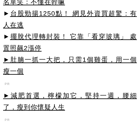
名單笑：不懂在幹嘛
►
台股勁揚1250點！ 網見外資買超驚：有
人在逃
►
擺脫代理轉封裝！ 它靠「看穿玻璃」 處
置照飆2漲停
►肚腩一抓一大把，只需1個雞蛋，用一個
瘦一個
PR
►減肥首選，檸檬加它，堅持一週，腰細
了，瘦到你懷疑人生
PR