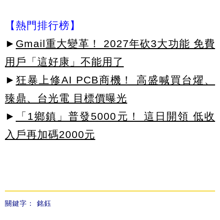
【熱門排行榜】
►
Gmail重大變革！ 2027年砍3大功能 免費
用戶「這好康」不能用了
►
狂暴上修AI PCB商機！ 高盛喊買台燿、
臻鼎、台光電 目標價曝光
►
「1鄉鎮」普發5000元！ 這日開領 低收
入戶再加碼2000元
關鍵字：
銘鈺