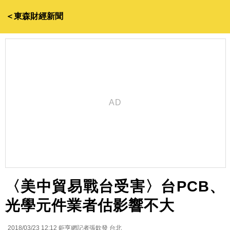
＜東森財經新聞
〈美中貿易戰台受害〉台PCB、
光學元件業者估影響不大
2018/03/23 12:12
鉅亨網記者張欽發 台北