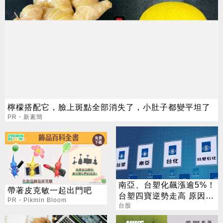
檸檬搭配它，臉上斑點全部消失了，小肚子都變平坦了
PR・新素簡
南亞、台塑化飆漲逾5%！
帶著皮克敏一起出門吧
台塑四寶逆勢走高 原因找
PR・Pikmin Bloom
到了
台股