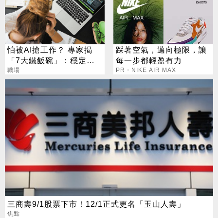
怕被AI搶工作？ 專家揭
踩著空氣，邁向極限，讓
「7大鐵飯碗」：穩定又
每一步都輕盈有力
高薪
職場
PR・NIKE AIR MAX
三商壽9/1股票下市！12/1正式更名「玉山人壽」
焦點