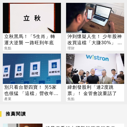
立秋黑馬！「5生肖」轉
沖到懷疑人生！ 少年股神
運大逆襲 一路旺到年底
改買這檔「大賺30%」 網
焦點
讚：打不贏就加入
理財
別只看台塑四寶！ 另5家
緯創發股利「連2度跳
也很猛 「這檔」營收年增
票」！ 金管會說重話了
衝7倍
產業
焦點
推薦閱讀