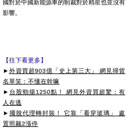
國對於中國新能源車的制裁對於精星也並沒有
影響。
【往下看更多】
►
外資買超903億「史上第三大」 網見掃貨
名單笑：不懂在幹嘛
►
台股勁揚1250點！ 網見外資買超驚：有
人在逃
►
擺脫代理轉封裝！ 它靠「看穿玻璃」 處
置照飆2漲停