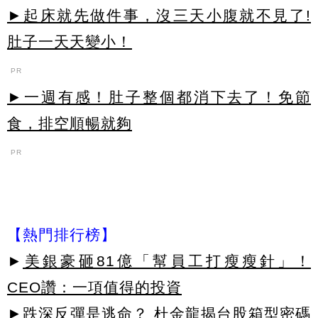
►起床就先做件事，沒三天小腹就不見了!
肚子一天天變小！
PR
►一週有感！肚子整個都消下去了！免節
食，排空順暢就夠
PR
【熱門排行榜】
►
美銀豪砸81億「幫員工打瘦瘦針」！
CEO讚：一項值得的投資
►
跌深反彈是逃命？ 杜金龍揭台股箱型密碼