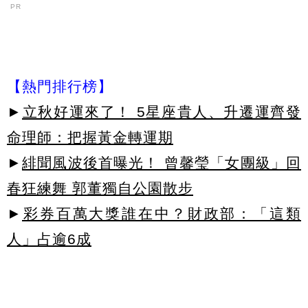
PR
【熱門排行榜】
►
立秋好運來了！ 5星座貴人、升遷運齊發
命理師：把握黃金轉運期
►
緋聞風波後首曝光！ 曾馨瑩「女團級」回
春狂練舞 郭董獨自公園散步
►
彩券百萬大獎誰在中？財政部：「這類
人」占逾6成