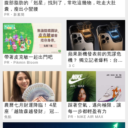
腹部脂肪的「剋星」找到了，常吃這幾物，吃走大肚
囊，瘦出小蠻腰
PR・新素簡
蘋果新機發表前的荒謬危
帶著皮克敏一起出門吧
機？ 獨立記者爆料：台積
PR・Pikmin Bloom
電在等DRAM
３Ｃ
農曆七月財運降臨！ 4星
踩著空氣，邁向極限，讓
座「越陰森越發財」 冠軍
每一步都輕盈有力
賺到翻
焦點
PR・NIKE AIR MAX