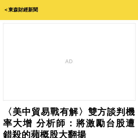
＜東森財經新聞
〈美中貿易戰有解〉雙方談判機
率大增 分析師：將激勵台股遭
錯殺的蘋概股大翻揚