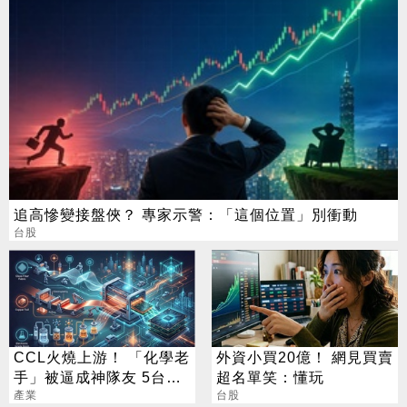
追高慘變接盤俠？ 專家示警：「這個位置」別衝動
台股
CCL火燒上游！ 「化學老
外資小買20億！ 網見買賣
手」被逼成神隊友 5台廠
超名單笑：懂玩
默默發財
產業
台股