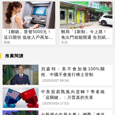
「1鄉鎮」普發5000元！
郵局「1新制」今上路！
這日開領 低收入戶再加碼
免出門就能開通 告別紙本
2000元
焦點
不用跑臨櫃
生活
推薦閱讀
貝森特：美不會加徵100%關
稅、中國不會進行稀土管制
(2025/10/27 08:34)
中美貿易戰風向逆轉？學者揭
「這關鍵」：川普真的失算
(2025/10/16 17:52)
台股爆今年最大量！ 網憂「連滾