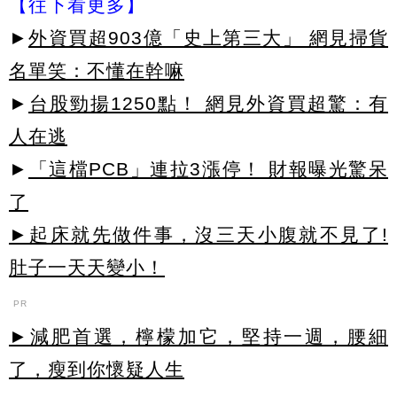
【往下看更多】
►
外資買超903億「史上第三大」 網見掃貨
名單笑：不懂在幹嘛
►
台股勁揚1250點！ 網見外資買超驚：有
人在逃
►
「這檔PCB」連拉3漲停！ 財報曝光驚呆
了
►起床就先做件事，沒三天小腹就不見了!
肚子一天天變小！
PR
►減肥首選，檸檬加它，堅持一週，腰細
了，瘦到你懷疑人生