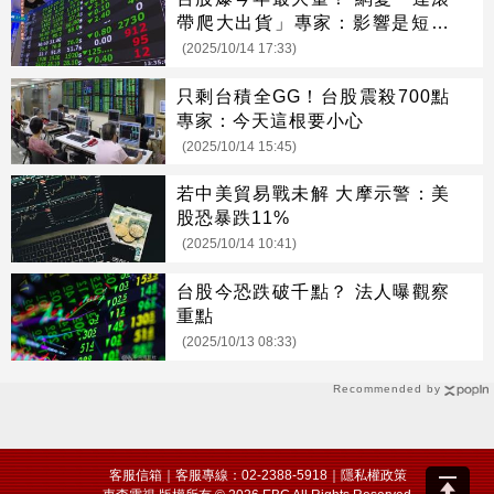
帶爬大出貨」專家：影響是短暫
的
(2025/10/14 17:33)
只剩台積全GG！台股震殺700點
專家：今天這根要小心
(2025/10/14 15:45)
若中美貿易戰未解 大摩示警：美
股恐暴跌11%
(2025/10/14 10:41)
台股今恐跌破千點？ 法人曝觀察
重點
(2025/10/13 08:33)
Recommended by
客服信箱
｜客服專線：02-2388-5918｜
隱私權政策