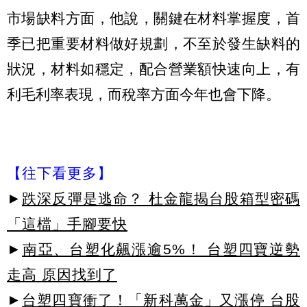
市場缺料方面，他說，關鍵在材料掌握度，首
季已把重要材料做好規劃，不至於發生缺料的
狀況，材料如穩定，配合營業額快速向上，有
利毛利率表現，而稅率方面今年也會下降。
【往下看更多】
►
跌深反彈是逃命？ 杜金龍揭台股箱型密碼
「這檔」手腳要快
►
南亞、台塑化飆漲逾5%！ 台塑四寶逆勢
走高 原因找到了
►
台塑四寶衝了！「新科萬金」又漲停 台股