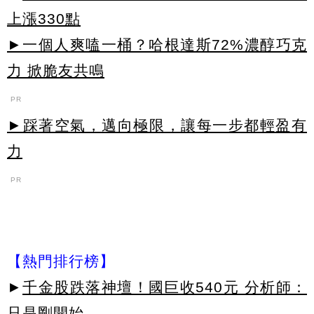
上漲330點
►一個人爽嗑一桶？哈根達斯72%濃醇巧克
力 掀脆友共鳴
PR
►踩著空氣，邁向極限，讓每一步都輕盈有
力
PR
【熱門排行榜】
►
千金股跌落神壇！國巨收540元 分析師：
只是剛開始