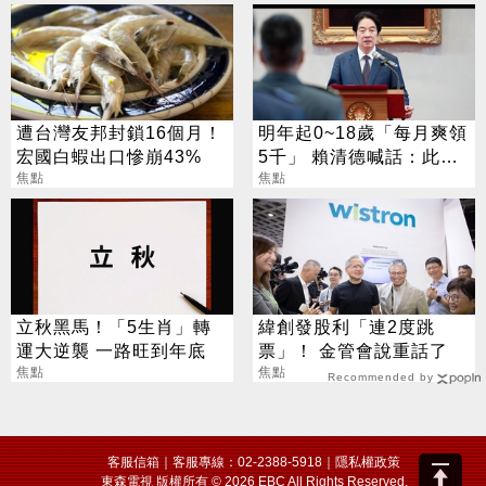
遭台灣友邦封鎖16個月！
明年起0~18歲「每月爽領
宏國白蝦出口慘崩43%
5千」 賴清德喊話：此時
焦點
不生待何時
焦點
立秋黑馬！「5生肖」轉
緯創發股利「連2度跳
運大逆襲 一路旺到年底
票」！ 金管會說重話了
焦點
焦點
Recommended by
客服信箱
｜客服專線：02-2388-5918｜
隱私權政策
東森電視 版權所有 © 2026 EBC All Rights Reserved.