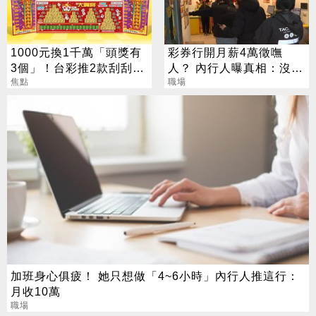
1000元換1千萬「頭獎有
彩券行開月薪4萬徵嘸
3個」！台彩推2款刮刮樂
人？ 內行人曝真相：沒想
總獎金逾33億
焦點
像中輕鬆
職場
加班身心俱疲！ 她只想做「4~6小時」內行人推這行：
月收10萬
職場