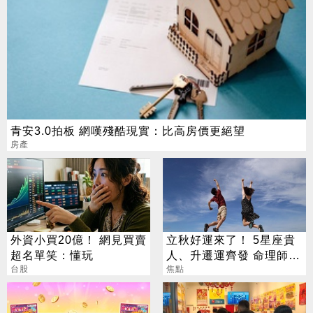
青安3.0拍板 網嘆殘酷現實：比高房價更絕望
房產
外資小買20億！ 網見買賣
立秋好運來了！ 5星座貴
超名單笑：懂玩
人、升遷運齊發 命理師：
台股
把握黃金轉運期
焦點