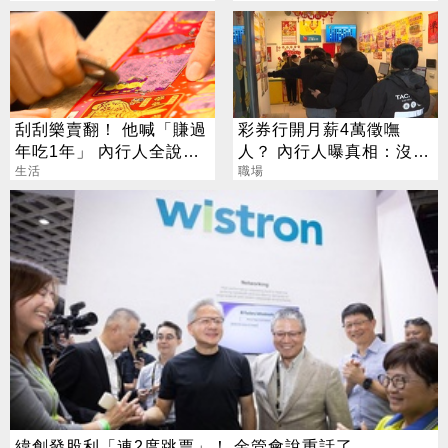
刮刮樂賣翻！ 他喊「賺過
彩券行開月薪4萬徵嘸
年吃1年」 內行人全說
人？ 內行人曝真相：沒想
了：生存不易
生活
像中輕鬆
職場
緯創發股利「連2度跳票」！ 金管會說重話了