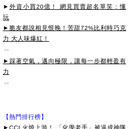
►
外資小買20億！ 網見買賣超名單笑：懂
玩
►脆友都說相見恨晚！苦甜72%比利時巧克
力 大人味爆紅！
PR
►踩著空氣，邁向極限，讓每一步都輕盈有
力
PR
【熱門排行榜】
►
CCL火燒上游！ 「化學老手」被逼成神隊