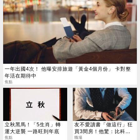
一年出國4次！ 他曝安排旅遊「黃金4個月份」 卡對整
年活在期待中
焦點
立秋黑馬！「5生肖」轉
友不愛讀書「做這行」狂
運大逆襲 一路旺到年底
買3間房！他驚：比科技
焦點
業強
職場