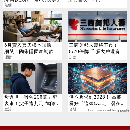
焦點
6月賣股買房根本賺爛？
三商美邦人壽將下市！
網哭：陶朱隱園頭期款已
8/20停牌 千張大戶還有
賠光
理財
252人
焦點
母過世「秒領206萬」辦
供不應求到2028！ 高盛
喪事！父子遭判刑 律師：
看好「這家CCL」 潛在漲
搶錢先下手是罪
生活
幅171%
台股
Recommended by