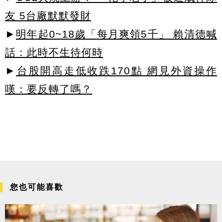
友 5台廠默默發財
►
明年起0~18歲「每月爽領5千」 賴清德喊
話：此時不生待何時
►
台股開高走低收跌170點 網見外資操作
嘆：要反轉了嗎？
您也可能喜歡