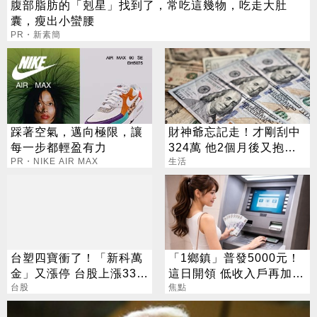
腹部脂肪的「剋星」找到了，常吃這幾物，吃走大肚
囊，瘦出小蠻腰
PR・新素簡
踩著空氣，邁向極限，讓
財神爺忘記走！才剛刮中
每一步都輕盈有力
324萬 他2個月後又抱回
PR・NIKE AIR MAX
3243萬
生活
台塑四寶衝了！「新科萬
「1鄉鎮」普發5000元！
金」又漲停 台股上漲330
這日開領 低收入戶再加碼
點
台股
2000元
焦點