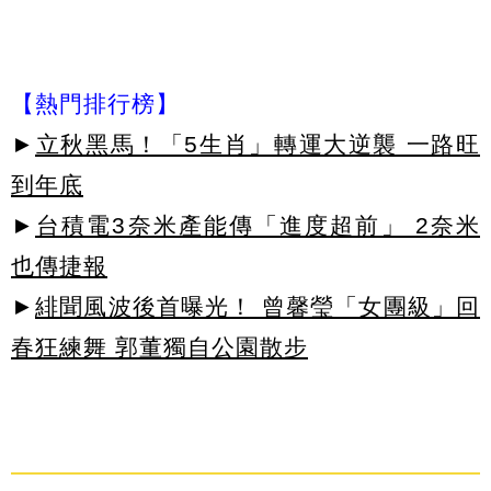
【熱門排行榜】
►
立秋黑馬！「5生肖」轉運大逆襲 一路旺
到年底
►
台積電3奈米產能傳「進度超前」 2奈米
也傳捷報
►
緋聞風波後首曝光！ 曾馨瑩「女團級」回
春狂練舞 郭董獨自公園散步