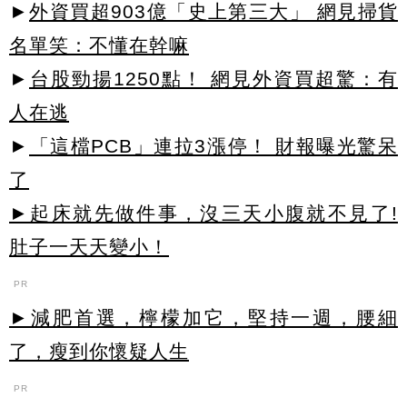
►
外資買超903億「史上第三大」 網見掃貨
名單笑：不懂在幹嘛
►
台股勁揚1250點！ 網見外資買超驚：有
人在逃
►
「這檔PCB」連拉3漲停！ 財報曝光驚呆
了
►起床就先做件事，沒三天小腹就不見了!
肚子一天天變小！
PR
►減肥首選，檸檬加它，堅持一週，腰細
了，瘦到你懷疑人生
PR