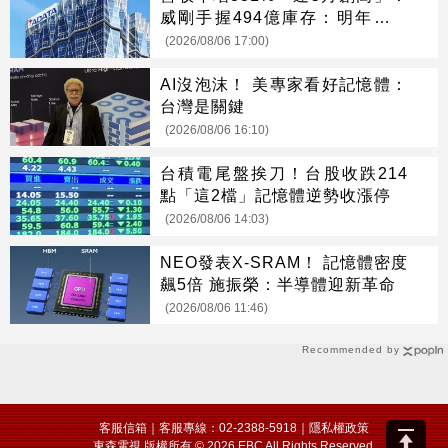
威剛手握494億庫存：明年會更
缺
(2026/08/06 17:00)
AI沒泡沫！ 美專家看好記憶體：
台灣是關鍵
(2026/08/06 16:10)
台積電尾盤挨刀！台股收跌214
點「這2檔」記憶體逆勢收漲停
(2026/08/06 14:03)
NEO發表X-SRAM！ 記憶體密度
飆5倍 施振榮：半導體迎新革命
(2026/08/06 11:46)
Recommended by
客服信箱
｜客服專線：02-2388-5918｜
隱私權政策
東森電視 版權所有 © 2026 EBC All Rights Reserved.