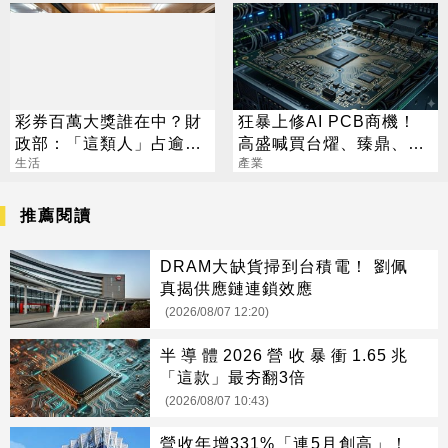
彩券百萬大獎誰在中？財
狂暴上修AI PCB商機！
政部：「這類人」占逾6
高盛喊買台燿、臻鼎、台
成
生活
產業
光電 目標價曝光
推薦閱讀
DRAM大缺貨掃到台積電！ 劉佩
真揭供應鏈連鎖效應
(2026/08/07 12:20)
半導體2026營收暴衝1.65兆
「這款」最夯翻3倍
(2026/08/07 10:43)
營收年增331%「連5月創高」！