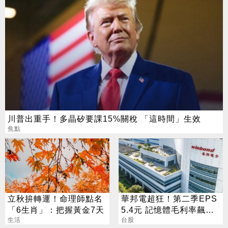
川普出重手！多晶矽要課15%關稅 「這時間」生效
焦點
立秋拚轉運！命理師點名
華邦電超狂！第二季EPS
「6生肖」：把握黃金7天
5.4元 記憶體毛利率飆至
生活
70.3%
台股