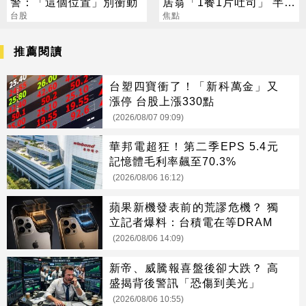
警：「這個位置」別衝動
居翁「1餐1片吐司」 半年
台股
暴瘦嚇壞女兒
焦點
推薦閱讀
台塑四寶衝了！「新科萬金」又
漲停 台股上漲330點
(2026/08/07 09:09)
華邦電超狂！第二季EPS 5.4元
記憶體毛利率飆至70.3%
(2026/08/06 16:12)
蘋果新機發表前的荒謬危機？ 獨
立記者爆料：台積電在等DRAM
(2026/08/06 14:09)
新帝、威騰報喜盤後卻大跌？ 高
盛揭背後警訊「恐傷到美光」
(2026/08/06 10:55)