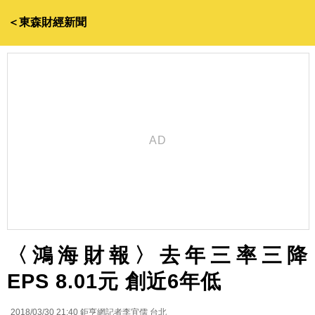
＜東森財經新聞
〈鴻海財報〉去年三率三降
EPS 8.01元 創近6年低
2018/03/30 21:40
鉅亨網記者李宜儒 台北