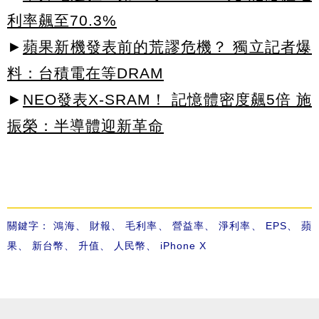
利率飆至70.3%
►
蘋果新機發表前的荒謬危機？ 獨立記者爆
料：台積電在等DRAM
►
NEO發表X-SRAM！ 記憶體密度飆5倍 施
振榮：半導體迎新革命
關鍵字：
鴻海
、
財報
、
毛利率
、
營益率
、
淨利率
、
EPS
、
蘋
果
、
新台幣
、
升值
、
人民幣
、
iPhone X