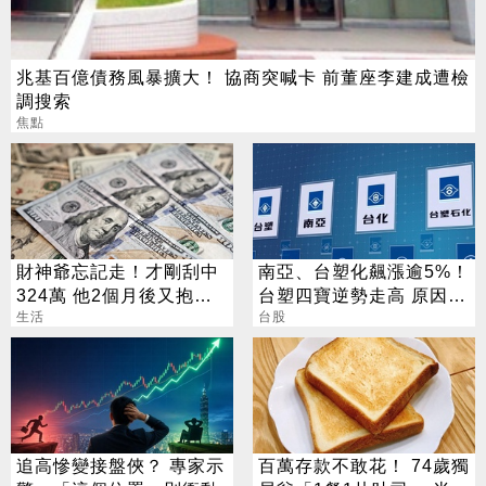
兆基百億債務風暴擴大！ 協商突喊卡 前董座李建成遭檢
調搜索
焦點
財神爺忘記走！才剛刮中
南亞、台塑化飆漲逾5%！
324萬 他2個月後又抱回
台塑四寶逆勢走高 原因找
3243萬
生活
到了
台股
追高慘變接盤俠？ 專家示
百萬存款不敢花！ 74歲獨