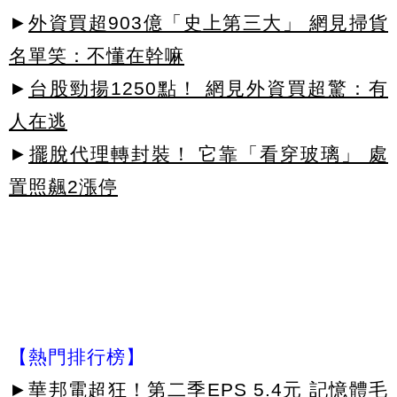
►
外資買超903億「史上第三大」 網見掃貨
名單笑：不懂在幹嘛
►
台股勁揚1250點！ 網見外資買超驚：有
人在逃
►
擺脫代理轉封裝！ 它靠「看穿玻璃」 處
置照飆2漲停
【熱門排行榜】
►
華邦電超狂！第二季EPS 5.4元 記憶體毛