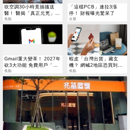
吹空調30小時竟抽搐送
「這檔PCB」連拉3漲
醫！ 醫揭「真正元兇」：
停！ 財報曝光驚呆了
不是冷氣
焦點
台股
Gmail重大變革！ 2027年
蝦皮「台灣出貨」藏玄
砍3大功能 免費用戶「這
機？ 網喊2地區恐買到假
好康」不能用了
焦點
貨 專家揭真相
焦點