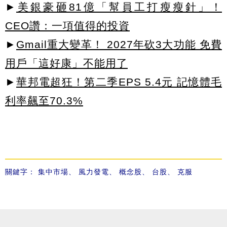
►
美銀豪砸81億「幫員工打瘦瘦針」！
CEO讚：一項值得的投資
►
Gmail重大變革！ 2027年砍3大功能 免費
用戶「這好康」不能用了
►
華邦電超狂！第二季EPS 5.4元 記憶體毛
利率飆至70.3%
關鍵字：
集中市場
、
風力發電
、
概念股
、
台股
、
克服