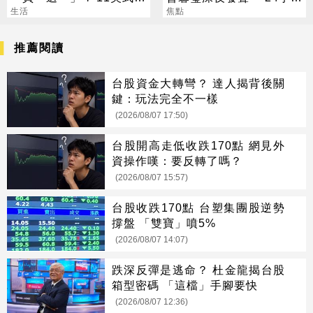
7送7
生活
吐盡最心繫的事
焦點
推薦閱讀
台股資金大轉彎？ 達人揭背後關
鍵：玩法完全不一樣
(2026/08/07 17:50)
台股開高走低收跌170點 網見外
資操作嘆：要反轉了嗎？
(2026/08/07 15:57)
台股收跌170點 台塑集團股逆勢
撐盤 「雙寶」噴5%
(2026/08/07 14:07)
跌深反彈是逃命？ 杜金龍揭台股
箱型密碼 「這檔」手腳要快
(2026/08/07 12:36)