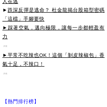
人在逃
►
跌深反彈是逃命？ 杜金龍揭台股箱型密碼
「這檔」手腳要快
►踩著空氣，邁向極限，讓每一步都輕盈有
力
PR
►平常不吃辣也OK！這個「剝皮辣椒包」香
氣十足，不辣口！
PR
【熱門排行榜】