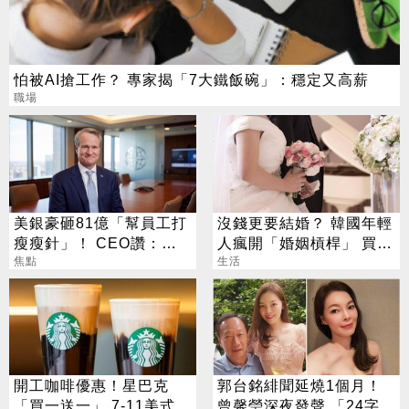
怕被AI搶工作？ 專家揭「7大鐵飯碗」：穩定又高薪
職場
美銀豪砸81億「幫員工打
沒錢更要結婚？ 韓國年輕
瘦瘦針」！ CEO讚：一
人瘋開「婚姻槓桿」 買房
項值得的投資
焦點
拚翻轉階級
生活
開工咖啡優惠！星巴克
郭台銘緋聞延燒1個月！
「買一送一」 7-11美式買
曾馨瑩深夜發聲 「24字」