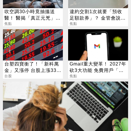
吹空調30小時竟抽搐送
違約交割1次就要「預收
醫！ 醫揭「真正元兇」：
足額款券」？ 金管會說話
不是冷氣
焦點
了
焦點
台塑四寶衝了！「新科萬
Gmail重大變革！ 2027年
金」又漲停 台股上漲330
砍3大功能 免費用戶「這
點
台股
好康」不能用了
焦點