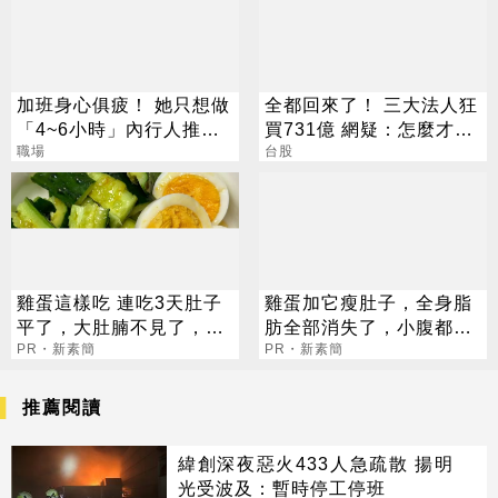
加班身心俱疲！ 她只想做
全都回來了！ 三大法人狂
「4~6小時」內行人推這
買731億 網疑：怎麼才漲
行：月收10萬
職場
這樣
台股
雞蛋這樣吃 連吃3天肚子
雞蛋加它瘦肚子，全身脂
平了，大肚腩不見了，脂
肪全部消失了，小腹都平
肪沒了！
PR・新素簡
坦了
PR・新素簡
推薦閱讀
緯創深夜惡火433人急疏散 揚明
光受波及：暫時停工停班