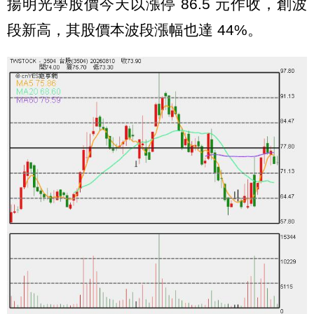
揚明光學股價今天以漲停 86.5 元作收，創波
段新高，其股價本波段漲幅也達 44%。