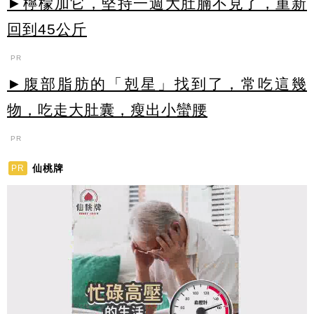
►檸檬加它，堅持一週大肚腩不見了，重新
回到45公斤
PR
►腹部脂肪的「剋星」找到了，常吃這幾
物，吃走大肚囊，瘦出小蠻腰
PR
仙桃牌
PR