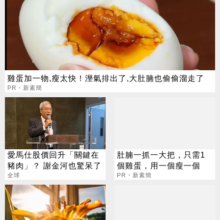
雞蛋加一物,瘦太快！溼氣排出了,大肚腩也偷偷溜走了
PR・新素簡
愛馬仕股價回升「關鍵在
肚腩一抓一大把，只需1
豬肉」？ 謝金河也驚呆了
個雞蛋，用一個瘦一個
全球
PR・新素簡