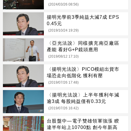
(2024/03/26 08:56)
揚明光學前3季純益大減7成 EPS
0.45元
(2019/10/24 19:29)
〈亞光法說〉同樣擴充南亞廠區
產能 看好G+P鏡頭應用
(2019/08/12 17:10)
〈揚明光法說〉PICO模組出貨市
場恐走向低階化 獲利有壓
(2019/07/26 17:48)
〈揚明光法說〉上半年獲利年減
逾3成 每股純益僅有0.33元
(2019/07/26 16:42)
台股盤中—電子雙雄領軍強漲 睽
違半年站上10700點 創今年新高