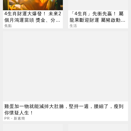
4生肖財運大爆發！ 未來2
「4生肖」先衝先贏！ 屬
個月鴻運當頭 獎金、分紅
龍果斷迎財運 屬豬啟動財
「拿到手軟」
焦點
富迴圈
生活
雞蛋加一物就能減掉大肚腩，堅持一週，腰細了，瘦到
你懷疑人生！
PR・新素簡