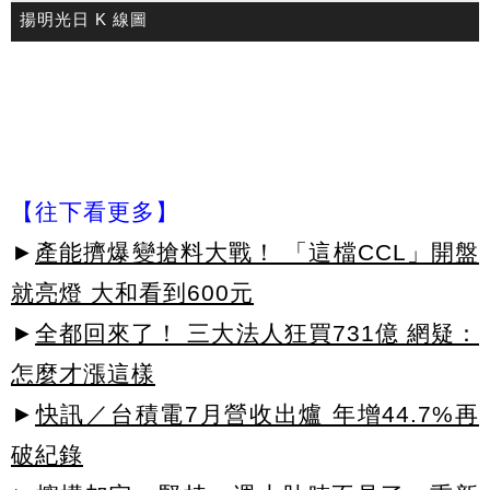
揚明光日 K 線圖
【往下看更多】
►
產能擠爆變搶料大戰！ 「這檔CCL」開盤
就亮燈 大和看到600元
►
全都回來了！ 三大法人狂買731億 網疑：
怎麼才漲這樣
►
快訊／台積電7月營收出爐 年增44.7%再
破紀錄