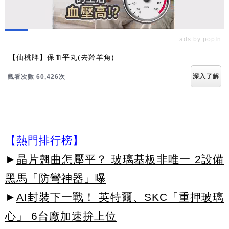
ads by popIn
【仙桃牌】保血平丸(去羚羊角)
深入了解
觀看次數 60,426次
【熱門排行榜】
►
晶片翹曲怎壓平？ 玻璃基板非唯一 2設備
黑馬「防彎神器」曝
►
AI封裝下一戰！ 英特爾、SKC「重押玻璃
心」 6台廠加速拚上位