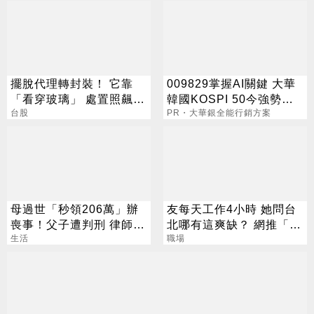
擺脫代理轉封裝！ 它靠
009829掌握AI關鍵 大華
「看穿玻璃」 處置照飆2
韓國KOSPI 50今強勢開
漲停
台股
募
PR・大華銀全能行銷方案
母過世「秒領206萬」辦
友每天工作4小時 她問台
喪事！父子遭判刑 律師：
北哪有這爽缺？ 網推「這
搶錢先下手是罪
生活
一類」：1天只做10分鐘
職場