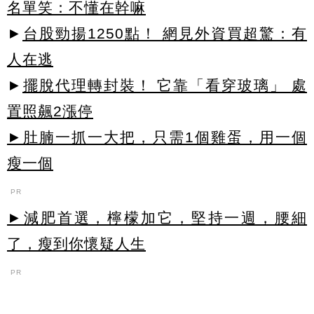
名單笑：不懂在幹嘛
►
台股勁揚1250點！ 網見外資買超驚：有
人在逃
►
擺脫代理轉封裝！ 它靠「看穿玻璃」 處
置照飆2漲停
►肚腩一抓一大把，只需1個雞蛋，用一個
瘦一個
PR
►減肥首選，檸檬加它，堅持一週，腰細
了，瘦到你懷疑人生
PR