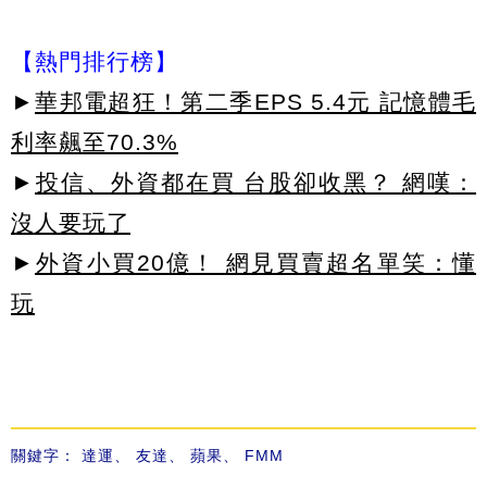
【熱門排行榜】
►
華邦電超狂！第二季EPS 5.4元 記憶體毛
利率飆至70.3%
►
投信、外資都在買 台股卻收黑？ 網嘆：
沒人要玩了
►
外資小買20億！ 網見買賣超名單笑：懂
玩
關鍵字：
達運
、
友達
、
蘋果
、
FMM