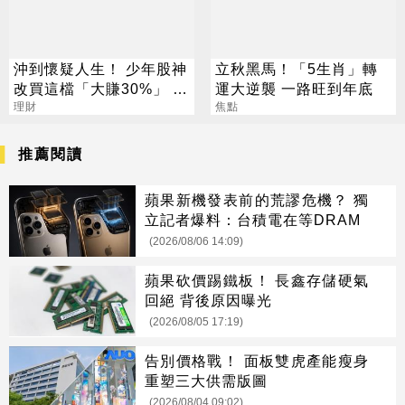
沖到懷疑人生！ 少年股神
立秋黑馬！「5生肖」轉
改買這檔「大賺30%」 網
運大逆襲 一路旺到年底
讚：打不贏就加入
理財
焦點
推薦閱讀
蘋果新機發表前的荒謬危機？ 獨
立記者爆料：台積電在等DRAM
(2026/08/06 14:09)
蘋果砍價踢鐵板！ 長鑫存儲硬氣
回絕 背後原因曝光
(2026/08/05 17:19)
告別價格戰！ 面板雙虎產能瘦身
重塑三大供需版圖
(2026/08/04 09:02)