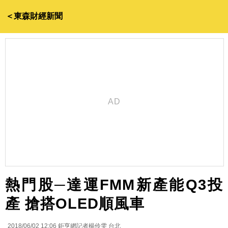
＜東森財經新聞
熱門股─達運FMM新產能Q3投
產 搶搭OLED順風車
2018/06/02 12:06
鉅亨網記者楊伶雯 台北