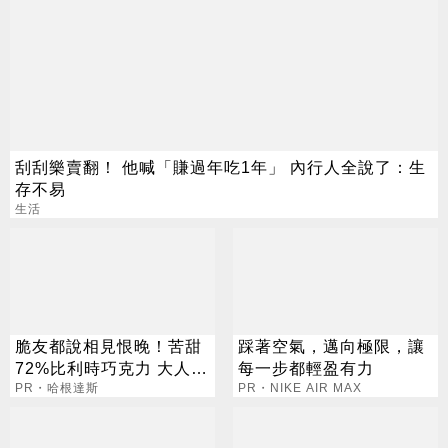
刮刮樂賣翻！ 他喊「賺過年吃1年」 內行人全說了：生
存不易
生活
脆友都說相見恨晚！苦甜
踩著空氣，邁向極限，讓
72%比利時巧克力 大人味
每一步都輕盈有力
爆紅！
PR・哈根達斯
PR・NIKE AIR MAX