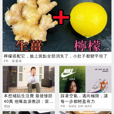
檸檬搭配它，臉上斑點全部消失了，小肚子都變平坦了
PR・新素簡
本想補貼生活費 最後慘賠
踩著空氣，邁向極限，讓
40萬 他曝血淚教訓：當沖
每一步都輕盈有力
是毒藥
理財
PR・NIKE AIR MAX