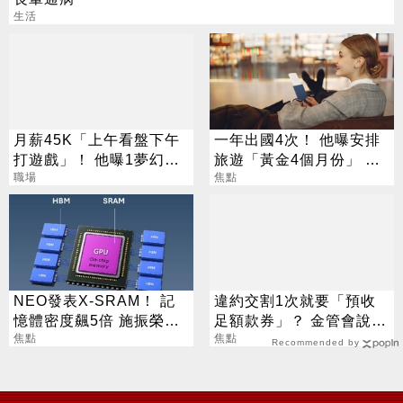
生活
月薪45K「上午看盤下午
一年出國4次！ 他曝安排
打遊戲」！ 他曝1夢幻職
旅遊「黃金4個月份」 卡
業 網嘆：比保全爽
職場
對整年活在期待中
焦點
NEO發表X-SRAM！ 記
違約交割1次就要「預收
憶體密度飆5倍 施振榮：
足額款券」？ 金管會說話
半導體迎新革命
焦點
了
焦點
Recommended by