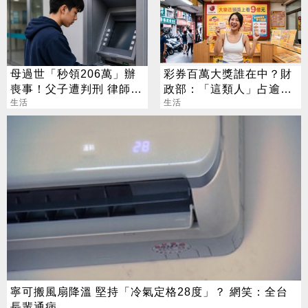
母過世「秒領206萬」辦
彩券百萬大獎誰在中？財
喪事！父子遭判刑 律師：
政部：「這類人」占逾6
搶錢先下手是罪
生活
成
生活
寧可搬風扇降溫 堅持「冷氣定格28度」？ 網笑：全台
長輩通病