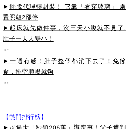
►
擺脫代理轉封裝！ 它靠「看穿玻璃」 處
置照飆2漲停
►起床就先做件事，沒三天小腹就不見了!
肚子一天天變小！
PR
►一週有感！肚子整個都消下去了！免節
食，排空順暢就夠
PR
【熱門排行榜】
►
母過世「秒領206萬」辦喪事！父子遭判