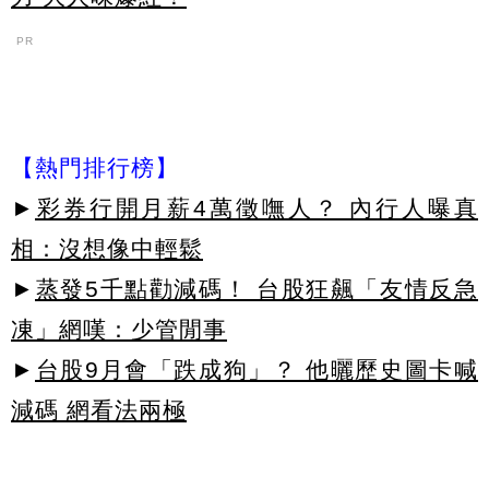
PR
【熱門排行榜】
►
彩券行開月薪4萬徵嘸人？ 內行人曝真
相：沒想像中輕鬆
►
蒸發5千點勸減碼！ 台股狂飆「友情反急
凍」網嘆：少管閒事
►
台股9月會「跌成狗」？ 他曬歷史圖卡喊
減碼 網看法兩極