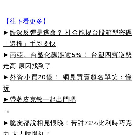
【往下看更多】
►
跌深反彈是逃命？ 杜金龍揭台股箱型密碼
「這檔」手腳要快
►
南亞、台塑化飆漲逾5%！ 台塑四寶逆勢
走高 原因找到了
►
外資小買20億！ 網見買賣超名單笑：懂
玩
►帶著皮克敏一起出門吧
PR
►脆友都說相見恨晚！苦甜72%比利時巧克
力 大人味爆紅！