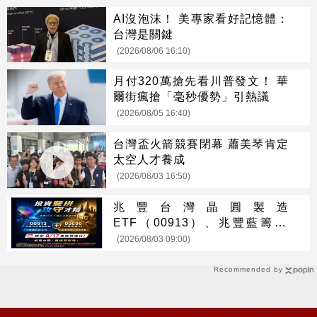
AI沒泡沫！ 美專家看好記憶體：
台灣是關鍵
(2026/08/06 16:10)
月付320萬搶先看川普發文！ 華
爾街瘋搶「毫秒優勢」引熱議
(2026/08/05 16:40)
台灣盃火箭競賽閉幕 蕭美琴肯定
太空人才養成
(2026/08/03 16:50)
兆豐台灣晶圓製造
ETF（00913）、兆豐藍籌30
ETF（00690） 最新配息時程出
(2026/08/03 09:00)
爐 8/17前買進可參與收益分配
Recommended by