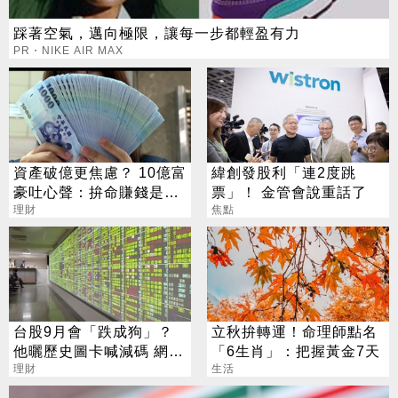
踩著空氣，邁向極限，讓每一步都輕盈有力
PR・NIKE AIR MAX
資產破億更焦慮？ 10億富
緯創發股利「連2度跳
豪吐心聲：拚命賺錢是在
票」！ 金管會說重話了
「超度自己」
理財
焦點
台股9月會「跌成狗」？
立秋拚轉運！命理師點名
他曬歷史圖卡喊減碼 網看
「6生肖」：把握黃金7天
法兩極
理財
生活