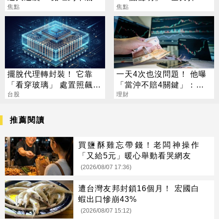
焦點
捐款人權益
焦點
擺脫代理轉封裝！ 它靠
一天4次也沒問題！ 他曝
「看穿玻璃」 處置照飆2
「當沖不賠4關鍵」：要
漲停
台股
賺很容易
理財
推薦閱讀
買鹽酥雞忘帶錢！老闆神操作
「又給5元」暖心舉動看哭網友
(2026/08/07 17:36)
遭台灣友邦封鎖16個月！ 宏國白
蝦出口慘崩43%
(2026/08/07 15:12)