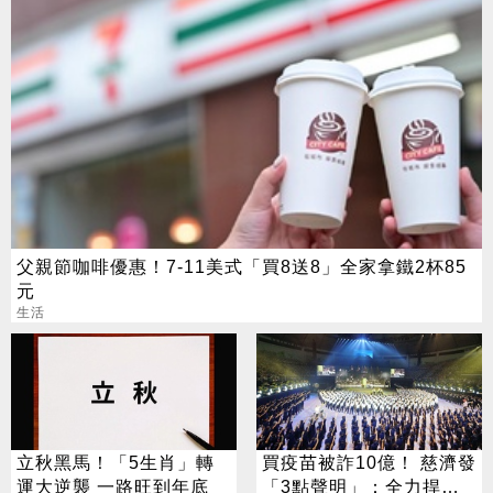
父親節咖啡優惠！7-11美式「買8送8」全家拿鐵2杯85
元
生活
立秋黑馬！「5生肖」轉
買疫苗被詐10億！ 慈濟發
運大逆襲 一路旺到年底
「3點聲明」：全力捍衛