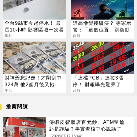
全台9縣市今起停水！ 最
追高慘變接盤俠？ 專家示
長10小時 影響區域一次看
警：「這個位置」別衝動
焦點
台股
財神爺忘記走！才剛刮中
「這檔PCB」連拉3漲
324萬 他2個月後又抱回
停！ 財報曝光驚呆了
3243萬
生活
台股
推薦閱讀
傳蝦皮智取店百元鈔、ATM留鑰
匙是詐騙？事實查核中心說話了
(2026/07/17 16:44)