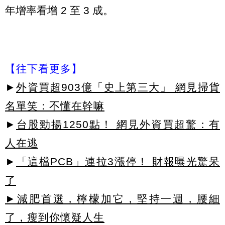
年增率看增 2 至 3 成。
【往下看更多】
►
外資買超903億「史上第三大」 網見掃貨
名單笑：不懂在幹嘛
►
台股勁揚1250點！ 網見外資買超驚：有
人在逃
►
「這檔PCB」連拉3漲停！ 財報曝光驚呆
了
►減肥首選，檸檬加它，堅持一週，腰細
了，瘦到你懷疑人生