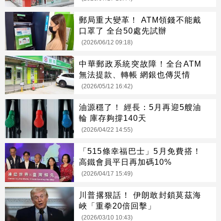
郵局重大變革！ ATM領錢不能戴
口罩了 全台50處先試辦
(2026/06/12 09:18)
中華郵政系統突故障！全台ATM
無法提款、轉帳 網銀也傳災情
(2026/05/12 16:42)
油源穩了！ 經長：5月再迎5艘油
輪 庫存夠撐140天
(2026/04/22 14:55)
「515條幸福巴士」5月免費搭！
高鐵會員平日再加碼10%
(2026/04/17 15:49)
川普撂狠話！ 伊朗敢封鎖莫茲海
峽「重拳20倍回擊」
(2026/03/10 10:43)