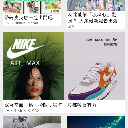
友達能靠「玻璃心」翻
帶著皮克敏一起出門吧
身？ 大摩最新報告出爐
PR・Pikmin Bloom
目標價也曝光
全球
踩著空氣，邁向極限，讓每一步都輕盈有力
PR・NIKE AIR MAX