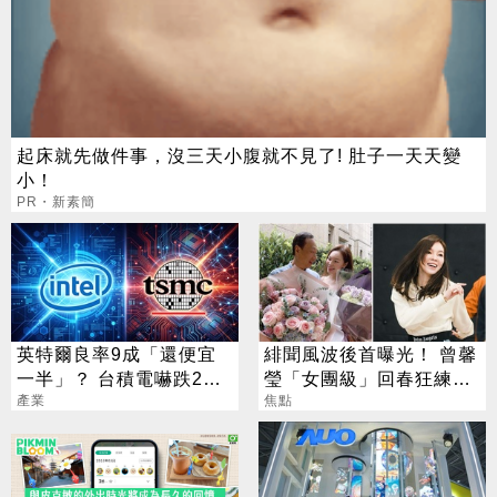
起床就先做件事，沒三天小腹就不見了! 肚子一天天變
小！
PR・新素簡
英特爾良率9成「還便宜
緋聞風波後首曝光！ 曾馨
一半」？ 台積電嚇跌2%
瑩「女團級」回春狂練舞
專家揭數字背後真相
產業
郭董獨自公園散步
焦點