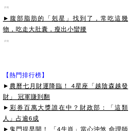
PR
►腹部脂肪的「剋星」找到了，常吃這幾
物，吃走大肚囊，瘦出小蠻腰
PR
【熱門排行榜】
►
農曆七月財運降臨！ 4星座「越陰森越發
財」 冠軍賺到翻
►
彩券百萬大獎誰在中？財政部：「這類
人」占逾6成
►
鬼門提早開！ 「4生肖」當心沖煞 命理師