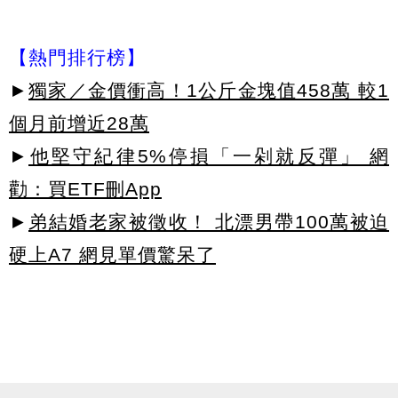
【熱門排行榜】
►
獨家／金價衝高！1公斤金塊值458萬 較1
個月前增近28萬
►
他堅守紀律5%停損「一剁就反彈」 網
勸：買ETF刪App
►
弟結婚老家被徵收！ 北漂男帶100萬被迫
硬上A7 網見單價驚呆了