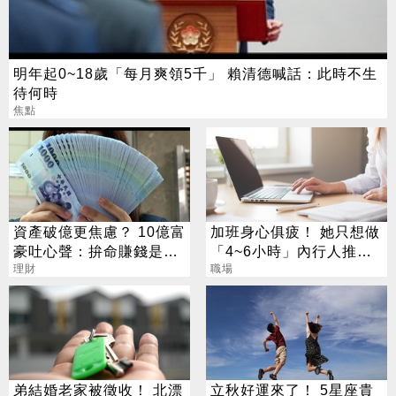
明年起0~18歲「每月爽領5千」 賴清德喊話：此時不生
待何時
焦點
資產破億更焦慮？ 10億富
加班身心俱疲！ 她只想做
豪吐心聲：拚命賺錢是在
「4~6小時」內行人推這
「超度自己」
理財
行：月收10萬
職場
弟結婚老家被徵收！ 北漂
立秋好運來了！ 5星座貴