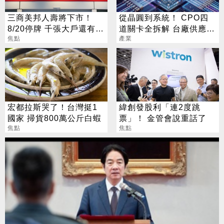
三商美邦人壽將下市！
從晶圓到系統！ CPO四
8/20停牌 千張大戶還有
道關卡全拆解 台廠供應鏈
252人
焦點
陣容曝光
產業
宏都拉斯哭了！台灣挺1
緯創發股利「連2度跳
國家 掃貨800萬公斤白蝦
票」！ 金管會說重話了
焦點
焦點