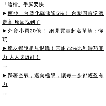
「這檔」手腳要快
►
南亞、台塑化飆漲逾5%！ 台塑四寶逆勢
走高 原因找到了
►
外資小買20億！ 網見買賣超名單笑：懂
玩
►脆友都說相見恨晚！苦甜72%比利時巧克
力 大人味爆紅！
PR
►踩著空氣，邁向極限，讓每一步都輕盈有
力
PR