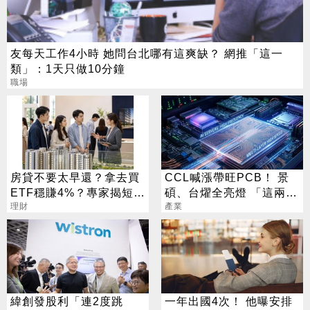
友每天工作4小時 她問台北哪有這爽缺？ 網推「這一
類」：1天只做10分鐘
職場
房貸不要太早還？拿去買
CCL喊漲帶旺PCB！ 景
ETF穩賺4%？專家揭短影
碩、台燿全亮燈 「這兩
音沒說完的真相
理財
檔」還創新高
產業
緯創發股利「連2度跳
一年出國4次！ 他曝安排