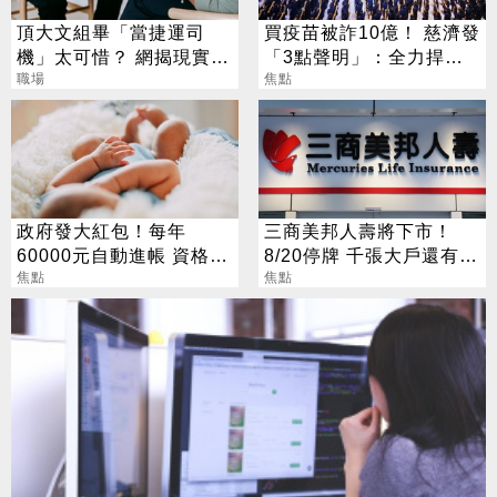
頂大文組畢「當捷運司
買疫苗被詐10億！ 慈濟發
機」太可惜？ 網揭現實：
「3點聲明」：全力捍衛
高中就能考
職場
捐款人權益
焦點
政府發大紅包！每年
三商美邦人壽將下市！
60000元自動進帳 資格一
8/20停牌 千張大戶還有
次看
焦點
252人
焦點