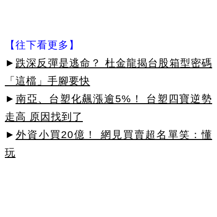
【往下看更多】
►
跌深反彈是逃命？ 杜金龍揭台股箱型密碼
「這檔」手腳要快
►
南亞、台塑化飆漲逾5%！ 台塑四寶逆勢
走高 原因找到了
►
外資小買20億！ 網見買賣超名單笑：懂
玩