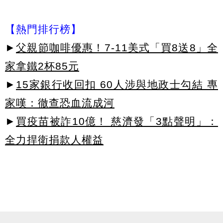
【熱門排行榜】
►
父親節咖啡優惠！7-11美式「買8送8」全
家拿鐵2杯85元
►
15家銀行收回扣 60人涉與地政士勾結 專
家嘆：徹查恐血流成河
►
買疫苗被詐10億！ 慈濟發「3點聲明」：
全力捍衛捐款人權益