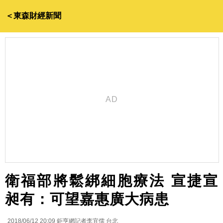
＜東森財經新聞
衛福部將鬆綁細胞療法 宣捷宣
昶有：可望嘉惠廣大病患
2018/06/12 20:09
鉅亨網記者李宜儒 台北