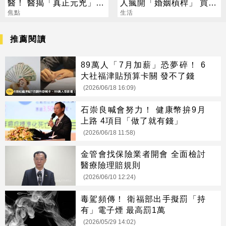
醫！ 醫揭「真正元兇」：
人瘋開「婚姻槓桿」 買房
不是冷氣
焦點
拚翻轉階級
生活
推薦閱讀
89萬人「7月加薪」恐夢碎！ 6
大社福津貼預算卡關 發不了錢
(2026/06/18 16:09)
石崇良喊會努力！ 健康幣拚9月
上路 4項目「做了就有錢」
(2026/06/18 11:58)
金管會找保險業者開會 全面檢討
醫療險理賠規則
(2026/06/10 12:24)
毒駕頻傳！ 衛福部出手擬罰「持
有」電子煙 最高罰1萬
(2026/05/29 14:02)