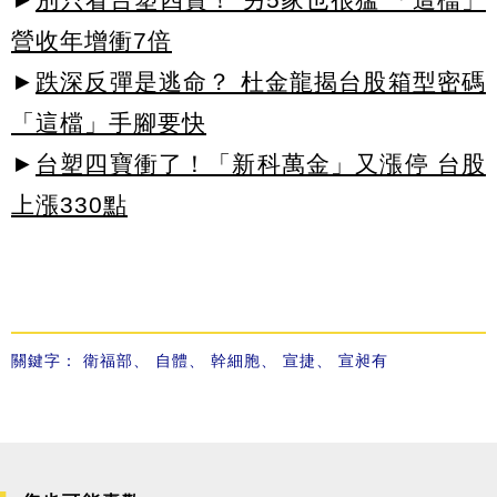
營收年增衝7倍
►
跌深反彈是逃命？ 杜金龍揭台股箱型密碼
「這檔」手腳要快
►
台塑四寶衝了！「新科萬金」又漲停 台股
上漲330點
關鍵字：
衛福部
、
自體
、
幹細胞
、
宣捷
、
宣昶有