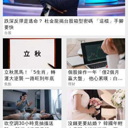
跌深反彈是逃命？ 杜金龍揭台股箱型密碼 「這檔」手腳
要快
台股
立秋黑馬！「5生肖」轉
個股操作一年「僅2個月
運大逆襲 一路旺到年底
贏大盤」 他心累嘆：白忙
焦點
一場
理財
吹空調30小時竟抽搐送
沒錢更要結婚？ 韓國年輕