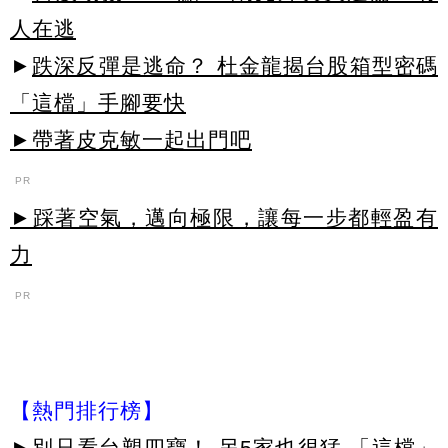
人在逃
►
跌深反彈是逃命？ 杜金龍揭台股箱型密碼
「這檔」手腳要快
►帶著皮克敏一起出門吧
PR
►踩著空氣，邁向極限，讓每一步都輕盈有
力
PR
【熱門排行榜】
►
別只看台塑四寶！ 另5家也很猛 「這檔」