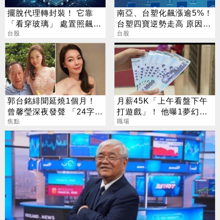
擺脫代理轉封裝！ 它靠
南亞、台塑化飆漲逾5%！
「看穿玻璃」 處置照飆2
台塑四寶逆勢走高 原因找
漲停
台股
到了
台股
郭台銘緋聞延燒1個月！
月薪45K「上午看盤下午
曾馨瑩深夜發聲 「24字」
打遊戲」！ 他曝1夢幻職
吐盡最心繫的事
焦點
業 網嘆：比保全爽
職場