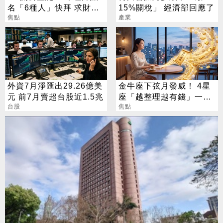
名「6種人」快拜 求財求
15%關稅」 經濟部回應了
職保平安
焦點
產業
外資7月淨匯出29.26億美
金牛座下弦月發威！ 4星
元 前7月賣超台股近1.5兆
座「越整理越有錢」一路
台股
旺運到10月
焦點