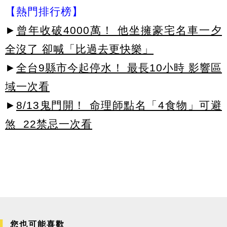
【熱門排行榜】
►
曾年收破4000萬！ 他坐擁豪宅名車一夕
全沒了 卻喊「比過去更快樂」
►
全台9縣市今起停水！ 最長10小時 影響區
域一次看
►
8/13鬼門開！ 命理師點名「4食物」可避
煞 22禁忌一次看
您也可能喜歡