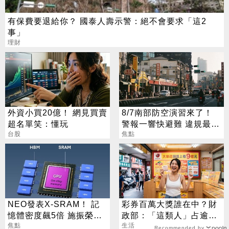
有保費要退給你？ 國泰人壽示警：絕不會要求「這2
事」
理財
外資小買20億！ 網見買賣
8/7南部防空演習來了！
超名單笑：懂玩
警報一響快避難 違規最高
台股
開罰15萬
焦點
NEO發表X-SRAM！ 記
彩券百萬大獎誰在中？財
憶體密度飆5倍 施振榮：
政部：「這類人」占逾6
半導體迎新革命
焦點
成
生活
Recommended by