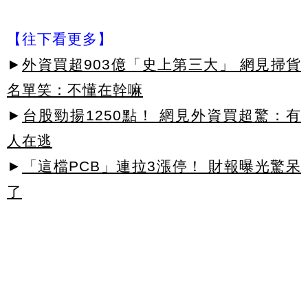
【往下看更多】
►
外資買超903億「史上第三大」 網見掃貨
名單笑：不懂在幹嘛
►
台股勁揚1250點！ 網見外資買超驚：有
人在逃
►
「這檔PCB」連拉3漲停！ 財報曝光驚呆
了