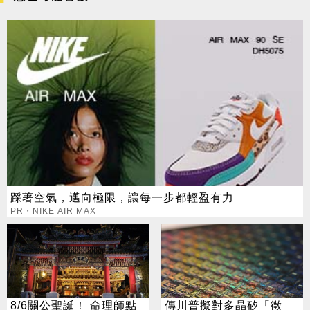
踩著空氣，邁向極限，讓每一步都輕盈有力
PR・NIKE AIR MAX
8/6關公聖誕！ 命理師點
傳川普擬對多晶矽「徵