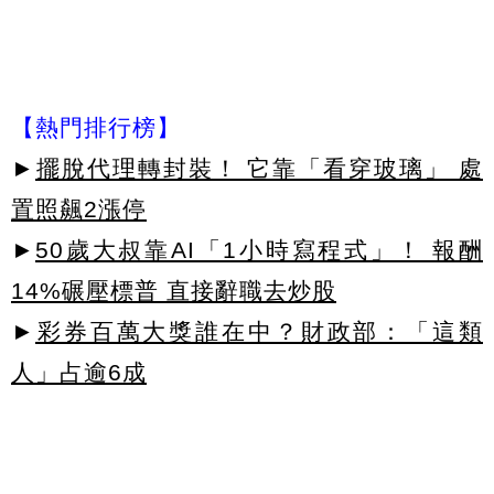
【熱門排行榜】
►
擺脫代理轉封裝！ 它靠「看穿玻璃」 處
置照飆2漲停
►
50歲大叔靠AI「1小時寫程式」！ 報酬
14%碾壓標普 直接辭職去炒股
►
彩券百萬大獎誰在中？財政部：「這類
人」占逾6成