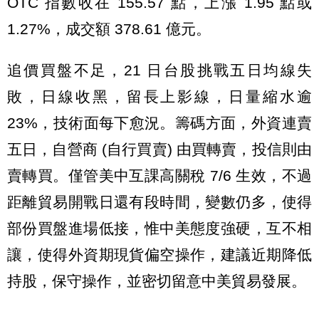
OTC 指數收在 155.57 點，上漲 1.95 點或
1.27%，成交額 378.61 億元。
追價買盤不足，21 日台股挑戰五日均線失
敗，日線收黑，留長上影線，日量縮水逾
23%，技術面每下愈況。籌碼方面，外資連賣
五日，自營商 (自行買賣) 由買轉賣，投信則由
賣轉買。僅管美中互課高關稅 7/6 生效，不過
距離貿易開戰日還有段時間，變數仍多，使得
部份買盤進場低接，惟中美態度強硬，互不相
讓，使得外資期現貨偏空操作，建議近期降低
持股，保守操作，並密切留意中美貿易發展。