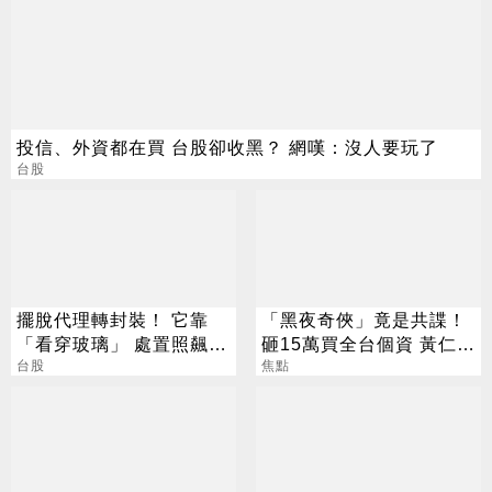
投信、外資都在買 台股卻收黑？ 網嘆：沒人要玩了
台股
擺脫代理轉封裝！ 它靠
「黑夜奇俠」竟是共諜！
「看穿玻璃」 處置照飆2
砸15萬買全台個資 黃仁
漲停
台股
勳、張麗善也受害
焦點