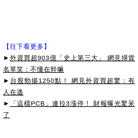
【往下看更多】
►
外資買超903億「史上第三大」 網見掃貨
名單笑：不懂在幹嘛
►
台股勁揚1250點！ 網見外資買超驚：有
人在逃
►
「這檔PCB」連拉3漲停！ 財報曝光驚呆
了