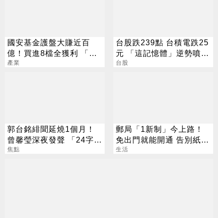
國安基金護盤大賺近百
台股跌239點 台積電跌25
億！買進8檔全獲利 「這
元 「這記憶體」逆勢噴
檔」貢獻逾7成7
產業
5%
台股
郭台銘緋聞延燒1個月！
郵局「1新制」今上路！
曾馨瑩深夜發聲 「24字」
免出門就能開通 告別紙本
吐盡最心繫的事
焦點
不用跑臨櫃
生活