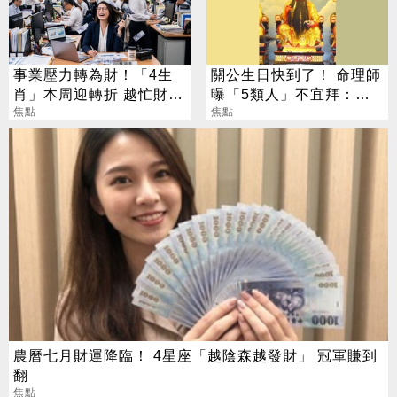
事業壓力轉為財！「4生
關公生日快到了！ 命理師
肖」本周迎轉折 越忙財運
曝「5類人」不宜拜：求
越旺
焦點
偏財、做這些事反招禍
焦點
農曆七月財運降臨！ 4星座「越陰森越發財」 冠軍賺到
翻
焦點