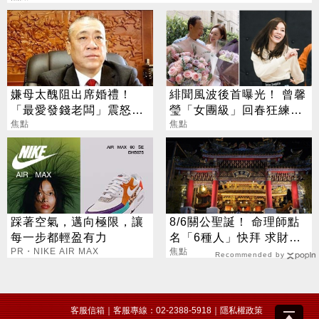
嫌母太醜阻出席婚禮！
緋聞風波後首曝光！ 曾馨
「最愛發錢老闆」震怒開
瑩「女團級」回春狂練舞
除：我看不起你
焦點
郭董獨自公園散步
焦點
踩著空氣，邁向極限，讓
8/6關公聖誕！ 命理師點
每一步都輕盈有力
名「6種人」快拜 求財求
PR・NIKE AIR MAX
職保平安
焦點
Recommended by
客服信箱
｜客服專線：02-2388-5918｜
隱私權政策