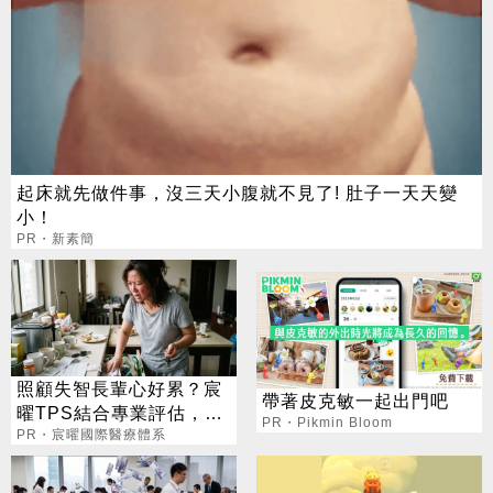
起床就先做件事，沒三天小腹就不見了! 肚子一天天變
小！
PR・新素簡
照顧失智長輩心好累？宸
帶著皮克敏一起出門吧
曜TPS結合專業評估，改
PR・Pikmin Bloom
善生活品質
PR・宸曜國際醫療體系