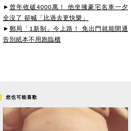
►
曾年收破4000萬！ 他坐擁豪宅名車一夕
全沒了 卻喊「比過去更快樂」
►
郵局「1新制」今上路！ 免出門就能開通
告別紙本不用跑臨櫃
您也可能喜歡