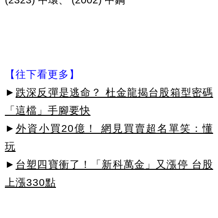
【往下看更多】
►
跌深反彈是逃命？ 杜金龍揭台股箱型密碼
「這檔」手腳要快
►
外資小買20億！ 網見買賣超名單笑：懂
玩
►
台塑四寶衝了！「新科萬金」又漲停 台股
上漲330點