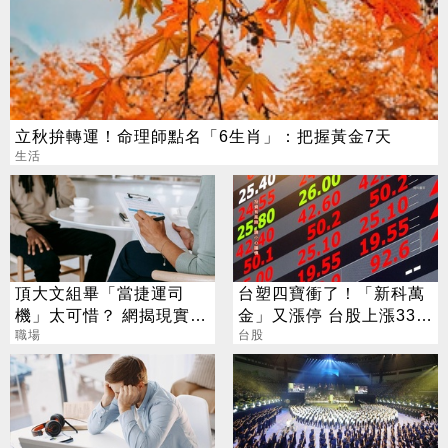
立秋拚轉運！命理師點名「6生肖」：把握黃金7天
生活
頂大文組畢「當捷運司
台塑四寶衝了！「新科萬
機」太可惜？ 網揭現實：
金」又漲停 台股上漲330
高中就能考
職場
點
台股