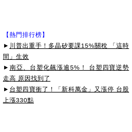
【熱門排行榜】
►
川普出重手！多晶矽要課15%關稅 「這時
間」生效
►
南亞、台塑化飆漲逾5%！ 台塑四寶逆勢
走高 原因找到了
►
台塑四寶衝了！「新科萬金」又漲停 台股
上漲330點