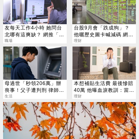
友每天工作4小時 她問台
台股9月會「跌成狗」？
北哪有這爽缺？ 網推「這
他曬歷史圖卡喊減碼 網看
一類」：1天只做10分鐘
職場
法兩極
理財
母過世「秒領206萬」辦
本想補貼生活費 最後慘賠
喪事！父子遭判刑 律師：
40萬 他曝血淚教訓：當沖
搶錢先下手是罪
生活
是毒藥
理財