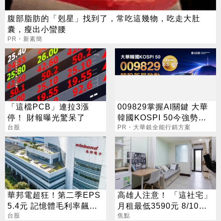
腹部脂肪的「剋星」找到了，常吃這幾物，吃走大肚
囊，瘦出小蠻腰
PR・新素簡
「這檔PCB」連拉3漲
009829掌握AI關鍵 大華
停！ 財報曝光驚呆了
韓國KOSPI 50今強勢開
台股
募
PR・大華銀全能行銷方案
華邦電超狂！第二季EPS
高雄人注意！ 「這社宅」
5.4元 記憶體毛利率飆至
月租最低3590元 8/10起
70.3%
台股
放申請
焦點