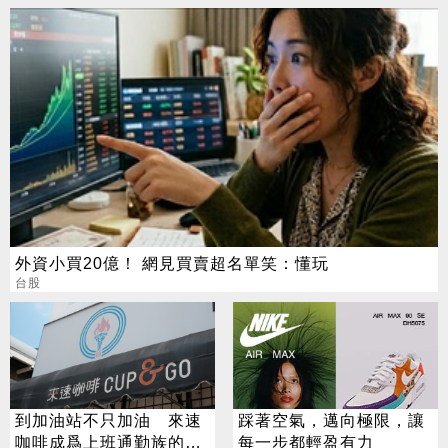
外資小買20億！ 網見買賣超名單笑：懂玩
台股
到加油站不只加油 來速
踩著空氣，邁向極限，讓
咖啡成爲上班通勤族的新
每一步都輕盈有力