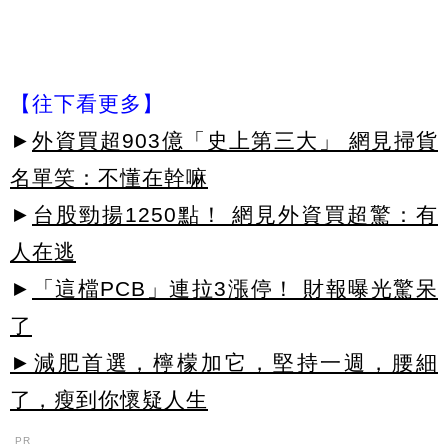
【往下看更多】
►
外資買超903億「史上第三大」 網見掃貨
名單笑：不懂在幹嘛
►
台股勁揚1250點！ 網見外資買超驚：有
人在逃
►
「這檔PCB」連拉3漲停！ 財報曝光驚呆
了
►減肥首選，檸檬加它，堅持一週，腰細
了，瘦到你懷疑人生
PR