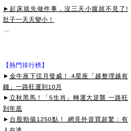
►起床就先做件事，沒三天小腹就不見了!
肚子一天天變小！
PR
【熱門排行榜】
►
金牛座下弦月發威！ 4星座「越整理越有
錢」一路旺運到10月
►
立秋黑馬！「5生肖」轉運大逆襲 一路旺
到年底
►
台股勁揚1250點！ 網見外資買超驚：有
人在逃