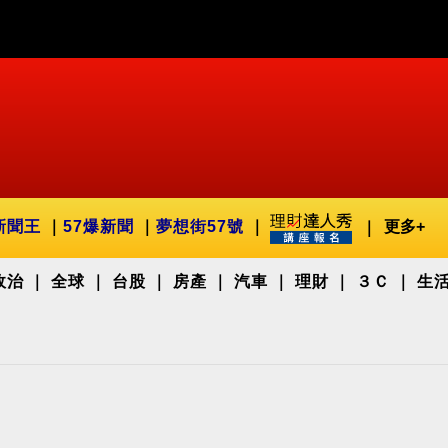
新聞王
57爆新聞
夢想街57號
更多+
政治
全球
台股
房產
汽車
理財
３Ｃ
生