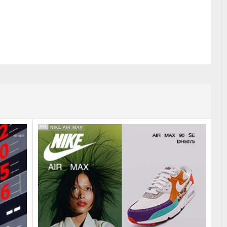
PR
PR・NIKE AIR MAX