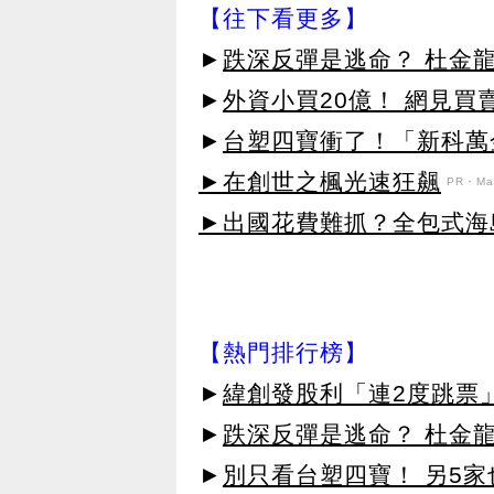
【往下看更多】
►
跌深反彈是逃命？ 杜金
►
外資小買20億！ 網見買
►
台塑四寶衝了！「新科萬金
►在創世之楓光速狂飆
PR・Map
►出國花費難抓？全包式海島
【熱門排行榜】
►
緯創發股利「連2度跳票
►
跌深反彈是逃命？ 杜金
►
別只看台塑四寶！ 另5家