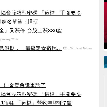
龍揭台股箱型密碼 「這檔」手腳要快
賣超名單笑：懂玩
」又漲停 台股上漲330點
lestory World
假期，一價搞定食宿玩...
PR・Club Med Taiwan
」！ 金管會說重話了
龍揭台股箱型密碼 「這檔」手腳要快
也很猛 「這檔」營收年增衝7倍