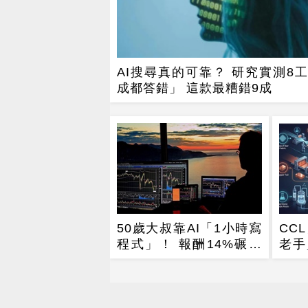
AI搜尋真的可靠？ 研究實測8工
成都答錯」 這款最糟錯9成
50歲大叔靠AI「1小時寫
CC
程式」！ 報酬14%碾壓
老手
標普 直接辭職去炒股
廠默