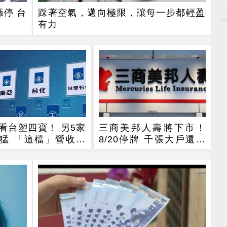
停 台
踩著空氣，邁向極限，讓每一步都輕盈
有力
看台塑四寶！ 另5家
三商美邦人壽將下市！
猛 「這檔」營收年
8/20停牌 千張大戶還有
7倍
252人