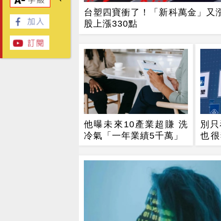
台塑四寶衝了！「新科萬金」又漲
股上漲330點
他曝未來10產業超賺 洗
別只
冷氣「一年業績5千萬」
也很
增衝