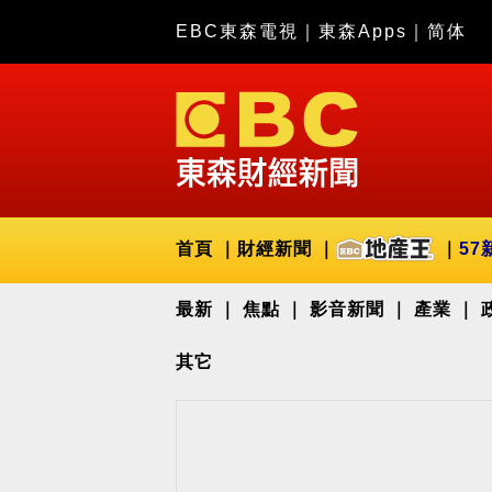
EBC東森電視
｜
東森Apps
｜
简体
首頁
財經新聞
57
最新
焦點
影音新聞
產業
其它