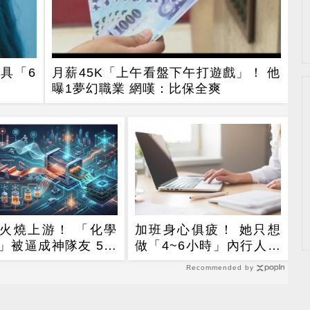
具「6
月薪45K「上午看盤下午打遊戲」！ 他
曝1夢幻職業 網嘆：比保全爽
L火燒上游！ 「化學
加班身心俱疲！ 她只想
」被逼成神隊友 5台
做「4~6小時」內行人推
默發財
這行：月收10萬
Recommended by