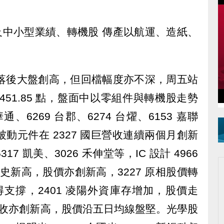
及中小型業績、轉機股 傳產以航運、造紙、
數落後大盤創高，但回檔幅度亦不深，周五站
51.85 點，盤面中以零組件與轉機股走勢
華通、6269 台郡、6274 台燿、6153 嘉聯
，而被動元件在 2327 國巨營收連續兩個月創新
 凱美、3026 禾伸堂等，IC 設計 4966
下歷史新高，股價亦創新高，3227 原相股價轉
得支撐，2401 凌陽外資庫存增加，股價走
，營收亦創新高，股價沿五日均線盤堅。光學股