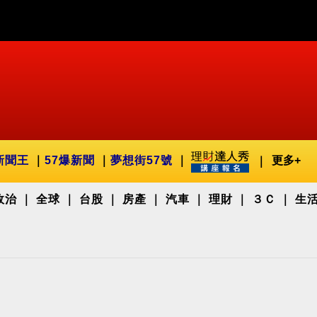
新聞王
57爆新聞
夢想街57號
更多+
政治
全球
台股
房產
汽車
理財
３Ｃ
生