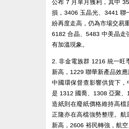
公布 7 月單月獲利，其中 35
損，3406 玉晶光、344
紛再度走高，仍為市場交易重
6182 合晶、5483 中
有加溫現象。
2. 非金電族群 1216 
新高，1229 聯華新產品
中國環保督查影響供貨下，中下
是 1312 國喬、1308 亞
造紙則在廢紙價格維持高檔且進
正隆亦在高檔強勢整理。航運股
新高，2606 裕民轉強，航