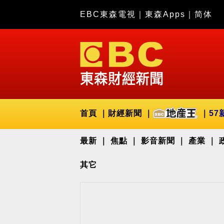
EBC東森電視
｜
東森Apps
｜
简体
首頁
財經新聞
57
最新
焦點
影音新聞
產業
其它