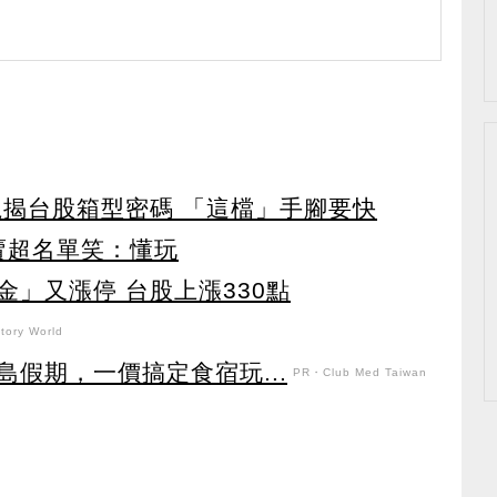
龍揭台股箱型密碼 「這檔」手腳要快
賣超名單笑：懂玩
」又漲停 台股上漲330點
ory World
假期，一價搞定食宿玩...
PR・Club Med Taiwan