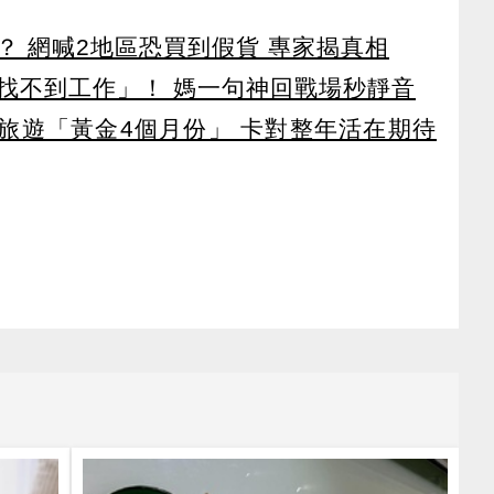
？ 網喊2地區恐買到假貨 專家揭真相
找不到工作」！ 媽一句神回戰場秒靜音
排旅遊「黃金4個月份」 卡對整年活在期待