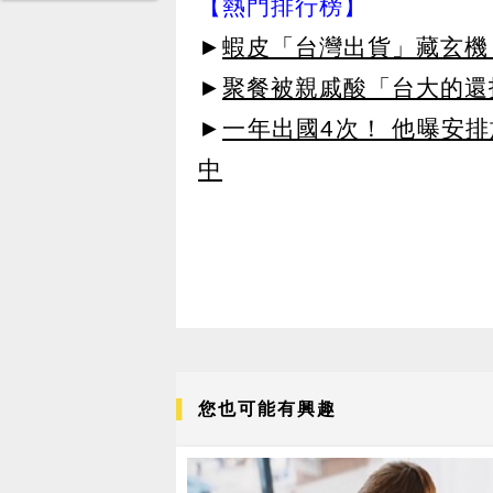
【熱門排行榜】
►
蝦皮「台灣出貨」藏玄機
►
聚餐被親戚酸「台大的還
►
一年出國4次！ 他曝安
中
您也可能有興趣