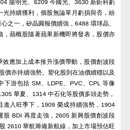
04 揚明光、6209 今國光、3630 新鉅科虧
1 聯一光持續獲利，個股無論單月虧損與否，紛
心之一，矽晶圓報價續強，6488 環球晶、
美晶走強，蘋概股隨著蘋果新機即將發表，股價亦
統一旺季效應加上成本推升漲價帶動，股價創波段
效應股價亦持續強勢。塑化股則在油價續穩以及
游包括 SM、LDPE、PVC、CPL 等像
聚、1305 華夏、1314 中石化等股價多頭走勢，
入旺季下，1909 榮成持續強勢，1904
 BDI 再度走強，2605 新興股價創波段
空股 2610 華航籌備新航線，加上市場預估旺