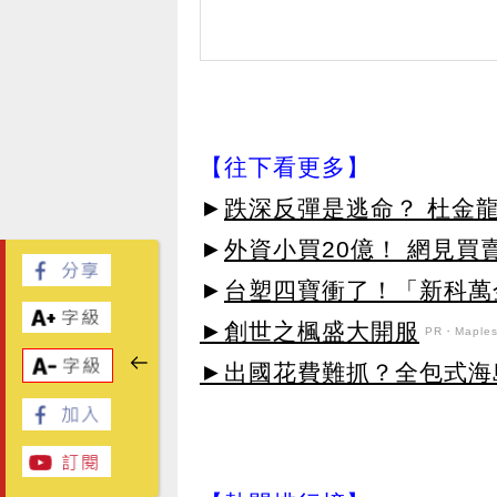
【往下看更多】
►
跌深反彈是逃命？ 杜金
►
外資小買20億！ 網見買
►
台塑四寶衝了！「新科萬金
►創世之楓盛大開服
PR・Maplest
►出國花費難抓？全包式海島