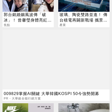
郭台銘婚姻風波傳「破
玻璃、陶瓷雙路並進！ 傳
冰」！ 曾馨瑩身體亮紅燈
台積電再闢新戰場 攜景碩
18年婚姻驚傳出現轉機
焦點
布局類EMIB
產業
009829掌握AI關鍵 大華韓國KOSPI 50今強勢開募
PR・大華銀全能行銷方案