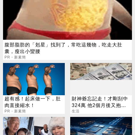
腹部脂肪的「剋星」找到了，常吃這幾物，吃走大肚
囊，瘦出小蠻腰
PR・新素簡
超有感！起床做一下，肚
財神爺忘記走！才剛刮中
肉直接縮水！
324萬 他2個月後又抱回
PR・新素簡
3243萬
生活