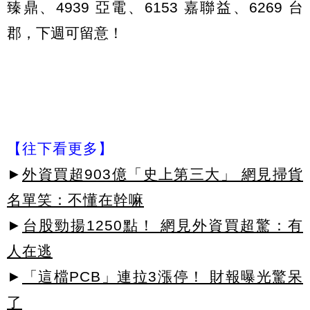
臻鼎、4939 亞電、6153 嘉聯益、6269 台
郡，下週可留意！
【往下看更多】
►
外資買超903億「史上第三大」 網見掃貨
名單笑：不懂在幹嘛
►
台股勁揚1250點！ 網見外資買超驚：有
人在逃
►
「這檔PCB」連拉3漲停！ 財報曝光驚呆
了