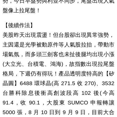
勢，今日早盤勢與利並不同步，尾盤出現人氣
盤像上拉尾盤！
【後續作法】
美股昨天出現震盪！但台股卻出現異常強勢，
主因還是光學被動原件等人氣股拉抬，帶動市
場氣氛，而多頭三劍客也未扯後腿均出現小漲
(大立光、台積電、鴻海)，故指數出現拉尾盤
格局，下週仍有得玩！產品透明度特高的【矽
晶圓】6488 環球晶(高 271.5 收 270)、3532
台勝科除息後衝高創波段高 102 後(今高
91.4，收 90.1，大股東 SUMCO 申報轉讓
5000 張，8 月 10 日到 9 月 9 日，目前大合