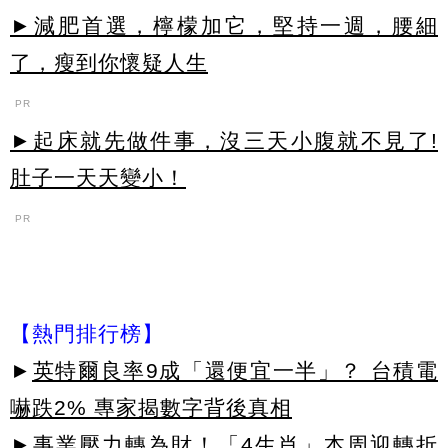
►減肥首選，檸檬加它，堅持一週，腰細
了，瘦到你懷疑人生
PR
►起床就先做件事，沒三天小腹就不見了!
肚子一天天變小！
PR
【熱門排行榜】
►
英特爾良率9成「還便宜一半」？ 台積電
嚇跌2% 專家揭數字背後真相
►
事業壓力轉為財！「4生肖」本周迎轉折