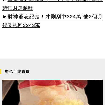
越忙財運越旺
►
財神爺忘記走！才剛刮中324萬 他2個月
後又抱回3243萬
您也可能喜歡