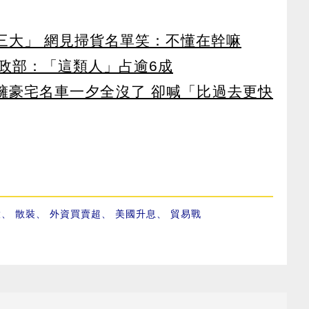
第三大」 網見掃貨名單笑：不懂在幹嘛
政部：「這類人」占逾6成
坐擁豪宅名車一夕全沒了 卻喊「比過去更快
股
、
散裝
、
外資買賣超
、
美國升息
、
貿易戰