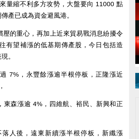
近來量縮不利多方攻勢，大盤要向 11000 點
期傳產已成為資金避風港。
摜壓的重心，再加上近來貿易戰消息紛擾令
往有望補漲的低基期傳產股，今日包括造
表現。
過 7%，永豐餘漲逾半根停板，正隆漲近
，
，東森漲逾 4%，四維航、裕民、新興和正
不落人後，遠東新續漲半根停板，新纖漲