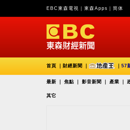
EBC東森電視
｜
東森Apps
｜
简体
首頁
財經新聞
57
最新
焦點
影音新聞
產業
其它