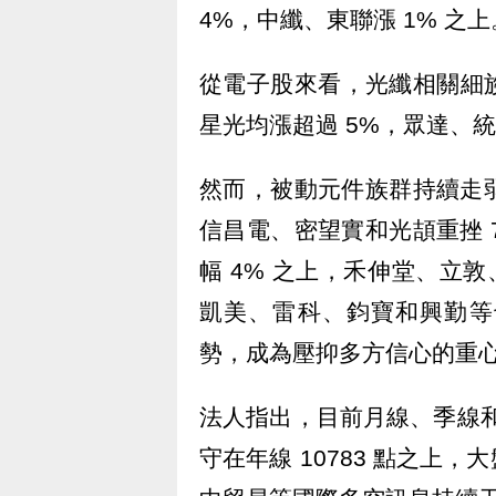
4%，中纖、東聯漲 1% 之上
從電子股來看，光纖相關細
星光均漲超過 5%，眾達、統
然而，被動元件族群持續走弱
信昌電、密望實和光頡重挫 
幅 4% 之上，禾伸堂、立
凱美、雷科、鈞寶和興勤等
勢，成為壓抑多方信心的重
法人指出，目前月線、季線和半
守在年線 10783 點之上