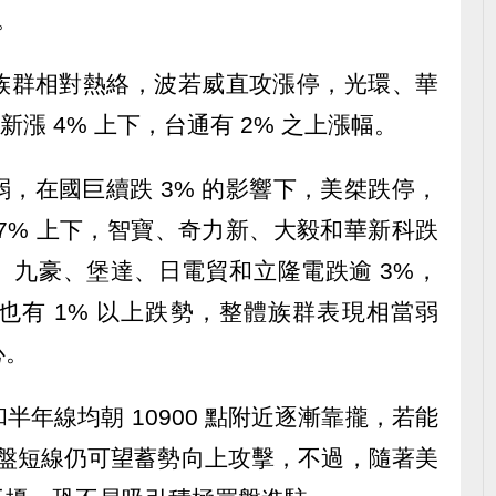
。
族群相對熱絡，波若威直攻漲停，光環、華
新漲 4% 上下，台通有 2% 之上漲幅。
，在國巨續跌 3% 的影響下，美桀跌停，
7% 上下，智寶、奇力新、大毅和華新科跌
敦、九豪、堡達、日電貿和立隆電跌逾 3%，
也有 1% 以上跌勢，整體族群表現相當弱
心。
年線均朝 10900 點附近逐漸靠攏，若能
，大盤短線仍可望蓄勢向上攻擊，不過，隨著美