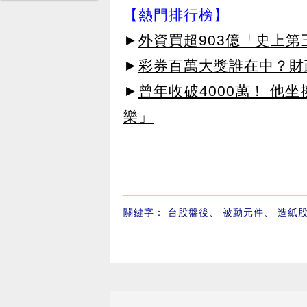
【熱門排行榜】
►
外資買超903億「史上
►
彩券百萬大獎誰在中？財
►
曾年收破4000萬！ 他
樂」
關鍵字：
台股盤後
、
被動元件
、
造紙