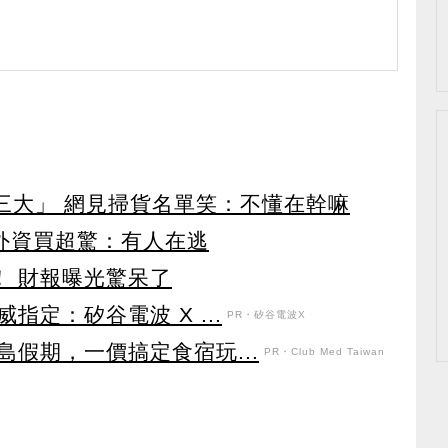
第三大」 網見掃貨名單笑：不懂在幹嘛
見外資買超驚：有人在逃
！ 財報曝光驚呆了
定：矽谷電波 X ...
PR・矽谷電波X
假期，一價搞定食宿玩...
PR・Club Med Taiwan