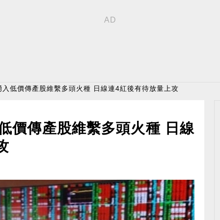
湧入低價傳產股維繫多頭火種 日線連4紅後有待放量上攻
低價傳產股維繫多頭火種 日線
攻