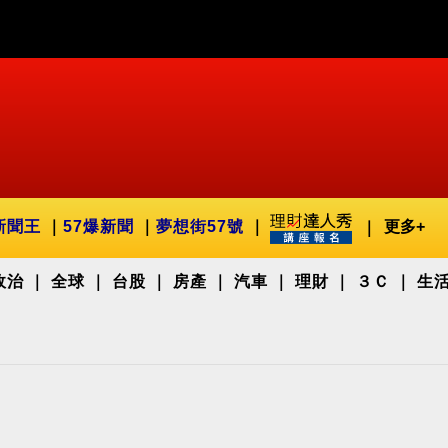
新聞王
57爆新聞
夢想街57號
更多+
政治
全球
台股
房產
汽車
理財
３Ｃ
生