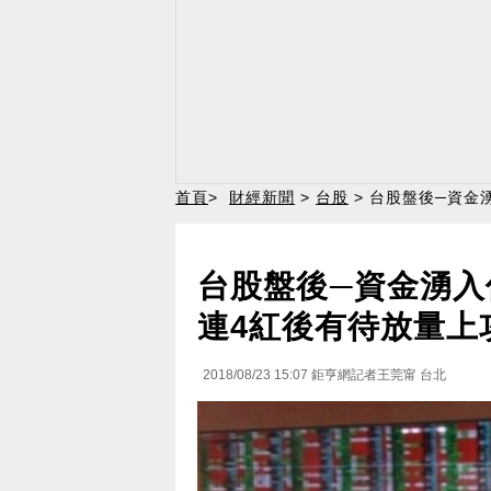
首頁
>
財經新聞
>
台股
> 台股盤後─資金
台股盤後─資金湧入
連4紅後有待放量上
2018/08/23 15:07
鉅亨網記者王莞甯 台北