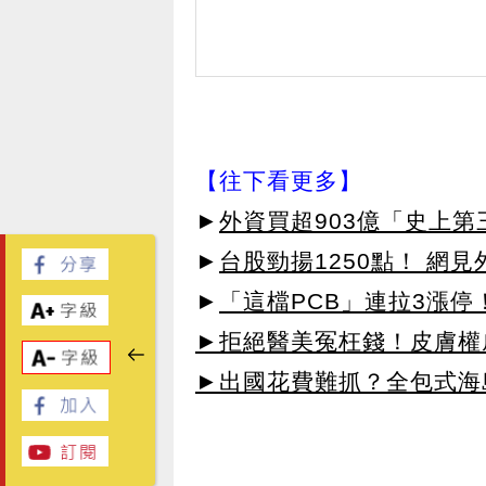
【往下看更多】
►
外資買超903億「史上
►
台股勁揚1250點！ 網
►
「這檔PCB」連拉3漲停
►拒絕醫美冤枉錢！皮膚權威指
►出國花費難抓？全包式海島